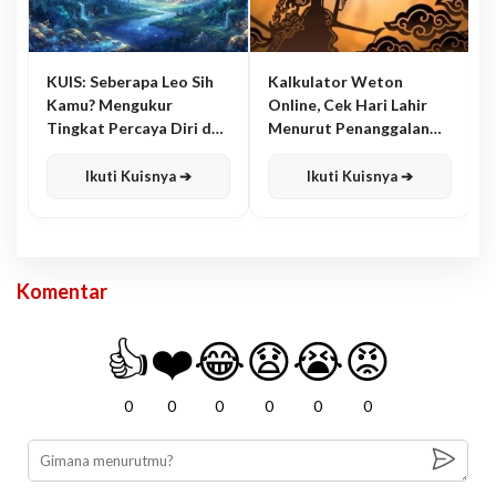
KUIS: Seberapa Leo Sih
Kalkulator Weton
Kamu? Mengukur
Online, Cek Hari Lahir
Tingkat Percaya Diri dan
Menurut Penanggalan
Karisma
Jawa
Ikuti Kuisnya ➔
Ikuti Kuisnya ➔
Komentar
👍
❤️
😂
😧
😭
😡
0
0
0
0
0
0