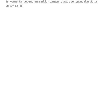
Isi komentar sepenuhnya adalah tanggung jawab pengguna dan diatur
dalam UU ITE