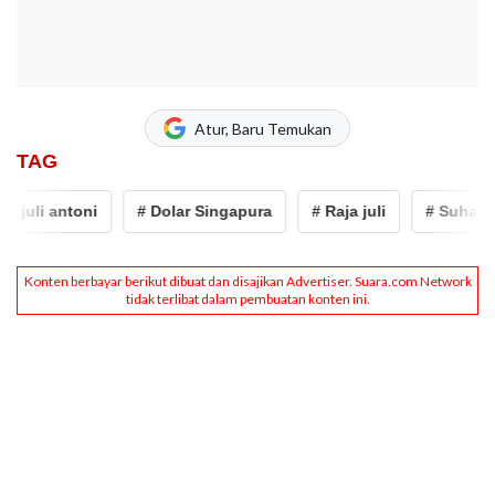
Atur, Baru Temukan
TAG
juli antoni
# Dolar Singapura
# Raja juli
# Suhardim