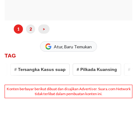
1
2
>
Atur, Baru Temukan
TAG
# Tersangka Kasus suap
# Pilkada Kuansing
# Suha