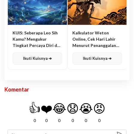
KUIS: Seberapa Leo Sih
Kalkulator Weton
Kamu? Mengukur
Online, Cek Hari Lahir
Tingkat Percaya Diri dan
Menurut Penanggalan
Karisma
Jawa
Ikuti Kuisnya ➔
Ikuti Kuisnya ➔
Komentar
👍
❤️
😂
😧
😭
😡
0
0
0
0
0
0