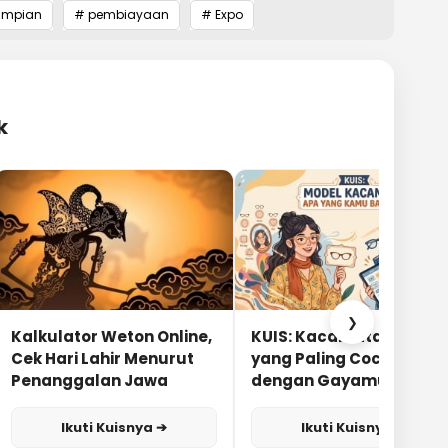
 impian
# pembiayaan
# Expo
k
❯
Kalkulator Weton Online,
KUIS: Kacamata Apa
Cek Hari Lahir Menurut
yang Paling Cocok
Penanggalan Jawa
dengan Gayamu?
Ikuti Kuisnya ➔
Ikuti Kuisnya ➔