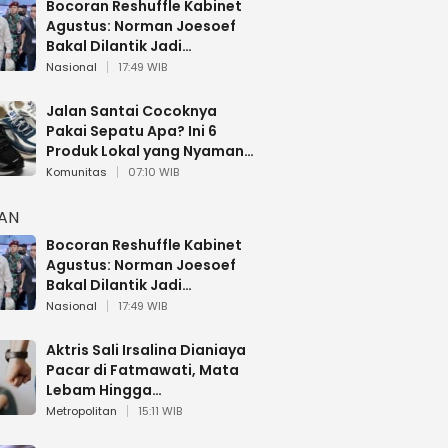
Bocoran Reshuffle Kabinet
Agustus: Norman Joesoef
Bakal Dilantik Jadi
Wamenhan RI
Nasional
17:49 WIB
Jalan Santai Cocoknya
Pakai Sepatu Apa? Ini 6
Produk Lokal yang Nyaman
Buat 17 Agustusan
Komunitas
07:10 WIB
HAN
Bocoran Reshuffle Kabinet
Agustus: Norman Joesoef
Bakal Dilantik Jadi
Wamenhan RI
Nasional
17:49 WIB
Aktris Sali Irsalina Dianiaya
Pacar di Fatmawati, Mata
Lebam Hingga
Diselamatkan Polantas
Metropolitan
15:11 WIB