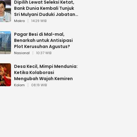
Dipilih Lewat Seleksi Ketat,
Bank Dunia Kembali Tunjuk
Sri Mulyani Duduki Jabatan
Strategis
Makro
14:29 WIB
Pagar Besi di Mal-mal,
Benarkah untuk Antisipasi
Plot Kerusuhan Agustus?
Nasional
10:37 WIB
Desa Kecil, Mimpi Mendunia:
Ketika Kolaborasi
Mengubah Wajah Kemiren
Kolom
08:19 WIB