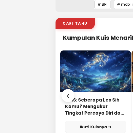
# BRI
# mobil
CARI TAHU
Kumpulan Kuis Menari
❮
KUIS: Seberapa Leo Sih
Kamu? Mengukur
Tingkat Percaya Diri dan
Karisma
Ikuti Kuisnya ➔