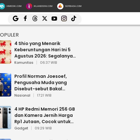
HIMEDIK.COM
IKLANDISINI.COM
SERBADA.COM
POPULER
4 Shio yang Menarik
Keberuntungan Hari Ini 5
Agustus 2026: Segalanya
Berjalan Lancar
Komunitas
06:37 WIB
Profil Norman Joesoef,
Pengusaha Muda yang
Disebut-sebut Bakal
Dilantik Jadi Wamenhan RI
Nasional
17:21 WIB
4 HP Redmi Memori 256 GB
dan Kamera Jernih Harga
Rp1 Jutaan, Cocok untuk
Multitasking
Gadget
09:29 WIB