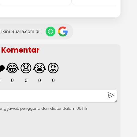
terkini Suara.com di:
Komentar
️
😂
😧
😭
😡
0
0
0
0
0
ung jawab pengguna dan diatur dalam UU ITE