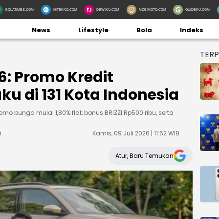
BOLATIMES.COM
HITEKNO.COM
DEWIKU.COM
MOBIMOTO.COM
GUIDEKU.COM
News
Lifestyle
Bola
Indeks
TER
6: Promo Kredit
u di 131 Kota Indonesia
omo bunga mulai 1,80% flat, bonus BRIZZI Rp500 ribu, serta
i
Kamis, 09 Juli 2026 | 11:52 WIB
Atur, Baru Temukan