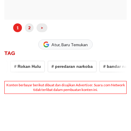
1
2
>
Atur, Baru Temukan
TAG
# Rokan Hulu
# peredaran narkoba
# bandar narkob