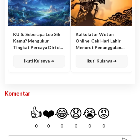
KUIS: Seberapa Leo Sih
Kalkulator Weton
Kamu? Mengukur
Online, Cek Hari Lahir
Tingkat Percaya Diri dan
Menurut Penanggalan
Karisma
Jawa
Ikuti Kuisnya ➔
Ikuti Kuisnya ➔
Komentar
👍
❤️
😂
😧
😭
😡
0
0
0
0
0
0