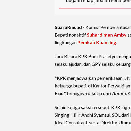
dugaan suap jabatan serta pen
SuaraRiau.id -
Komisi Pemberantasan 
Bupati nonaktif
Suhardiman Amby
se
lingkungan
Pemkab Kuansing
.
Juru Bicara KPK Budi Prasetyo mengun
selaku ajudan, dan GPY selaku keluar
"KPK menjadwalkan pemeriksaan IJN se
keluarga bupati, di Kantor Perwakil
Riau," terangnya dikutip dari
Antara
, 
Selain ketiga saksi tersebut, KPK ju
Singingi Hilir Andhi Syamsul, SOL dar
Ideal Consultant, serta Direktur Uta