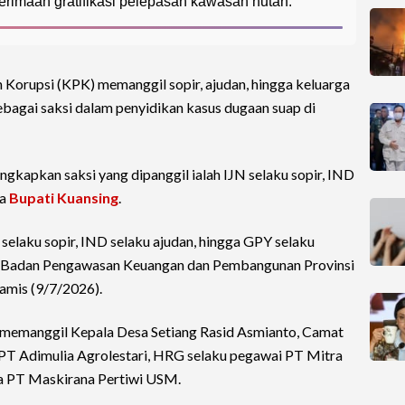
erimaan gratifikasi pelepasan kawasan hutan.
Korupsi (KPK) memanggil sopir, ajudan, hingga keluarga
bagai saksi dalam penyidikan kasus dugaan suap di
gkapkan saksi yang dipanggil ialah IJN selaku sopir, IND
ga
Bupati Kuansing
.
laku sopir, IND selaku ajudan, hingga GPY selaku
an Badan Pengawasan Keuangan dan Pembangunan Provinsi
Kamis (9/7/2026).
ga memanggil Kepala Desa Setiang Rasid Asmianto, Camat
i PT Adimulia Agrolestari, HRG selaku pegawai PT Mitra
ma PT Maskirana Pertiwi USM.