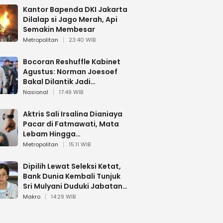
Kantor Bapenda DKI Jakarta
Dilalap si Jago Merah, Api
Semakin Membesar
Metropolitan
23:40 WIB
Bocoran Reshuffle Kabinet
Agustus: Norman Joesoef
Bakal Dilantik Jadi
Wamenhan RI
Nasional
17:49 WIB
Aktris Sali Irsalina Dianiaya
Pacar di Fatmawati, Mata
Lebam Hingga
Diselamatkan Polantas
Metropolitan
15:11 WIB
Dipilih Lewat Seleksi Ketat,
Bank Dunia Kembali Tunjuk
Sri Mulyani Duduki Jabatan
Strategis
Makro
14:29 WIB