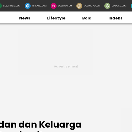
BOLATIMES.COM
HITEKNO.COM
DEWIKU.COM
MOBIMOTO.COM
GUIDEKU.COM
News
Lifestyle
Bola
Indeks
judan dan Keluarga