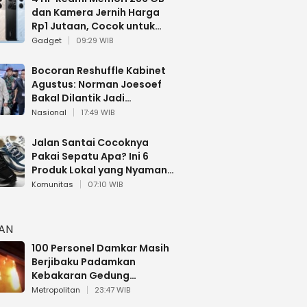
dan Kamera Jernih Harga
Rp1 Jutaan, Cocok untuk
Multitasking
Gadget
09:29 WIB
Bocoran Reshuffle Kabinet
Agustus: Norman Joesoef
Bakal Dilantik Jadi
Wamenhan RI
Nasional
17:49 WIB
Jalan Santai Cocoknya
Pakai Sepatu Apa? Ini 6
Produk Lokal yang Nyaman
Buat 17 Agustusan
Komunitas
07:10 WIB
HAN
100 Personel Damkar Masih
Berjibaku Padamkan
Kebakaran Gedung
Bapenda DKI
Metropolitan
23:47 WIB