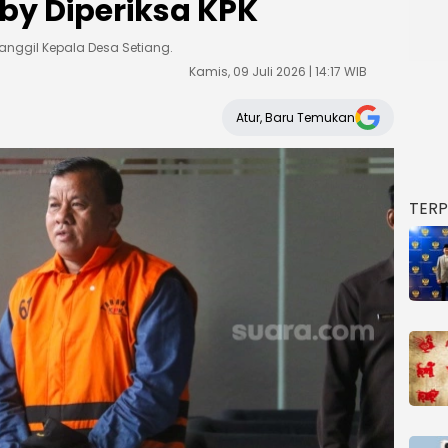
y Diperiksa KPK
manggil Kepala Desa Setiang.
Kamis, 09 Juli 2026 | 14:17 WIB
Atur, Baru Temukan
TER