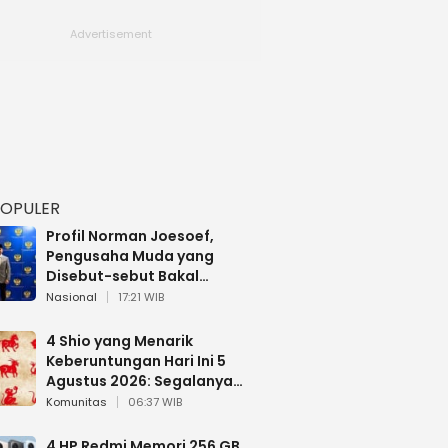
POPULER
Profil Norman Joesoef,
Pengusaha Muda yang
Disebut-sebut Bakal
Dilantik Jadi Wamenhan RI
Nasional
17:21 WIB
4 Shio yang Menarik
Keberuntungan Hari Ini 5
Agustus 2026: Segalanya
Berjalan Lancar
Komunitas
06:37 WIB
4 HP Redmi Memori 256 GB