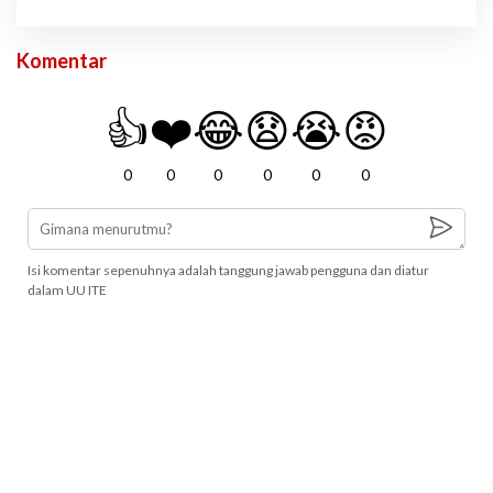
Komentar
👍
❤️
😂
😧
😭
😡
0
0
0
0
0
0
Isi komentar sepenuhnya adalah tanggung jawab pengguna dan diatur
dalam UU ITE