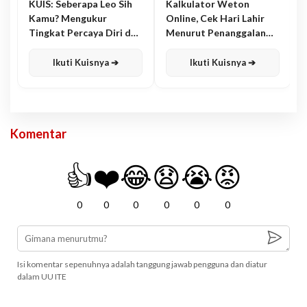
KUIS: Seberapa Leo Sih
Kalkulator Weton
Kamu? Mengukur
Online, Cek Hari Lahir
Tingkat Percaya Diri dan
Menurut Penanggalan
Karisma
Jawa
Ikuti Kuisnya ➔
Ikuti Kuisnya ➔
Komentar
👍
❤️
😂
😧
😭
😡
0
0
0
0
0
0
Isi komentar sepenuhnya adalah tanggung jawab pengguna dan diatur
dalam UU ITE