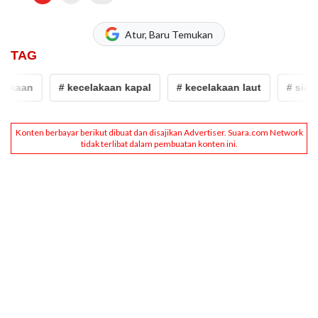
Atur, Baru Temukan
TAG
aan
# kecelakaan kapal
# kecelakaan laut
# siak