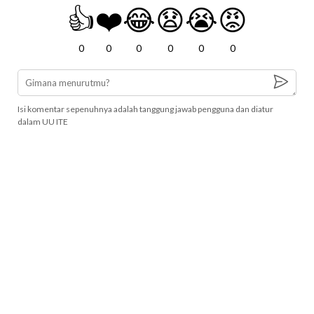
👍
❤️
😂
😧
😭
😡
0
0
0
0
0
0
Isi komentar sepenuhnya adalah tanggung jawab pengguna dan diatur
dalam UU ITE