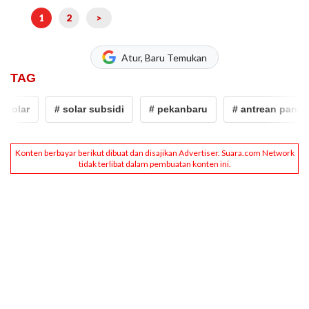
1
2
>
Atur, Baru Temukan
TAG
olar
# solar subsidi
# pekanbaru
# antrean panjang