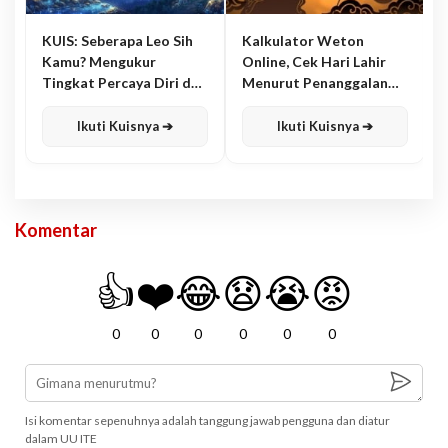
KUIS: Seberapa Leo Sih
Kalkulator Weton
Kamu? Mengukur
Online, Cek Hari Lahir
Tingkat Percaya Diri dan
Menurut Penanggalan
Karisma
Jawa
Ikuti Kuisnya ➔
Ikuti Kuisnya ➔
Komentar
👍
❤️
😂
😧
😭
😡
0
0
0
0
0
0
Isi komentar sepenuhnya adalah tanggung jawab pengguna dan diatur
dalam UU ITE