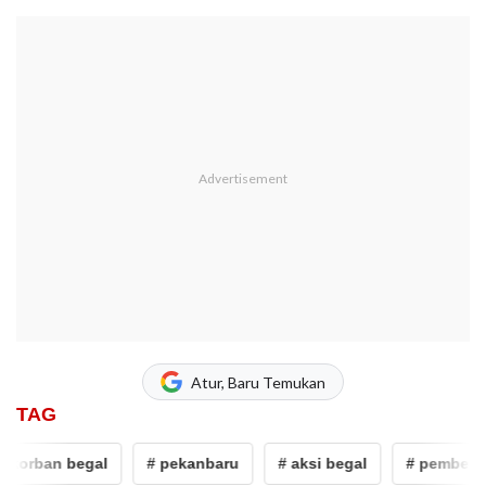
Atur, Baru Temukan
TAG
orban begal
# pekanbaru
# aksi begal
# pembegala