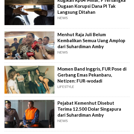
Rugikan Rp64 Miliar, 9 Tersangka
Dugaan Korupsi Dana PI Tak
Langsung Ditahan
NEWS
Menhut Raja Juli Belum
Kembalikan Semua Uang Amplop
dari Suhardiman Amby
NEWS
Momen Band Inggris, FUR Pose di
Gerbang Emas Pekanbaru,
Netizen: FUR-wodadi
LIFESTYLE
Pejabat Kemenhut Disebut
Terima 12.500 Dolar Singapura
dari Suhardiman Amby
NEWS