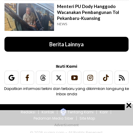
Menteri PU Dody Hanggodo
Wacanakan Pembangunan Tol
Pekanbaru-Kuansing
NEWS
Berita Lainnya
Ikuti Kami
Dapatkan informasi terkini dan terbaru yang dikirimkan langsung ke
Inbox anda
Redaksi
Kontak
Tentang Kami
Karir
Pedoman Media Siber
Site Map
© 2026 suara.com - All Rights Reserved.