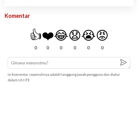
Komentar
👍
❤️
😂
😧
😭
😡
0
0
0
0
0
0
Isi komentar sepenuhnya adalah tanggung jawab pengguna dan diatur
dalam UU ITE