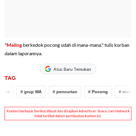
"
Maling
berkedok pocong udah di mana-mana," tulis korban
dalam laporannya.
Atur, Baru Temukan
TAG
aru
# grup WA
# pencurian
# Pocong
# maling