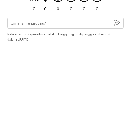
0
0
0
0
0
0
Isi komentar sepenuhnya adalah tanggung jawab pengguna dan diatur
dalam UU ITE