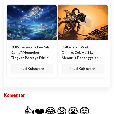
KUIS: Seberapa Leo Sih
Kalkulator Weton
Kamu? Mengukur
Online, Cek Hari Lahir
Tingkat Percaya Diri dan
Menurut Penanggalan
Karisma
Jawa
Ikuti Kuisnya ➔
Ikuti Kuisnya ➔
Komentar
👍
❤️
😂
😧
😭
😡