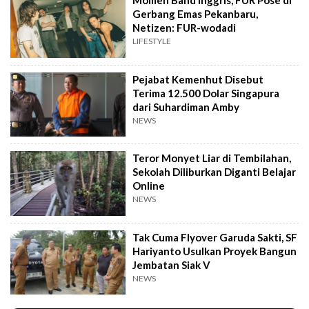
Momen Band Inggris, FUR Pose di
Gerbang Emas Pekanbaru,
Netizen: FUR-wodadi
LIFESTYLE
Pejabat Kemenhut Disebut
Terima 12.500 Dolar Singapura
dari Suhardiman Amby
NEWS
Teror Monyet Liar di Tembilahan,
Sekolah Diliburkan Diganti Belajar
Online
NEWS
Tak Cuma Flyover Garuda Sakti, SF
Hariyanto Usulkan Proyek Bangun
Jembatan Siak V
NEWS