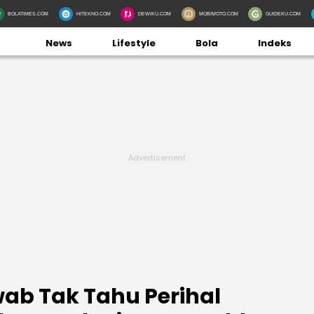
BOLATIMES.COM
HITEKNO.COM
DEWIKU.COM
MOBIMOTO.COM
GUIDEKU.COM
News
Lifestyle
Bola
Indeks
wab Tak Tahu Perihal