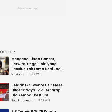
POPULER
Mengenal Lisda Cancer,
Perwira Tinggi Polri yang
Pensiun Tak Lama Usai Jadi
Brigjen
Nasional
11:22 WIB
Pelatih FC Twente Usir Mees
Hilgers: Saya Tak Berharap
Dia Kembali ke Klub!
Bola Indonesia
17:39 WIB
PIP Termin II 2026 Kapan