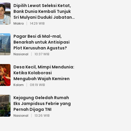
Dipilih Lewat Seleksi Ketat,
Bank Dunia Kembali Tunjuk
Sri Mulyani Duduki Jabatan
Strategis
Makro
14:29 WIB
Pagar Besi di Mal-mal,
Benarkah untuk Antisipasi
Plot Kerusuhan Agustus?
Nasional
10:37 WIB
Desa Kecil, Mimpi Mendunia:
Ketika Kolaborasi
Mengubah Wajah Kemiren
Kolom
08:19 WIB
Kejagung Geledah Rumah
Eks Jampidsus Febrie yang
Pernah Dijaga TNI
Nasional
13:26 WIB