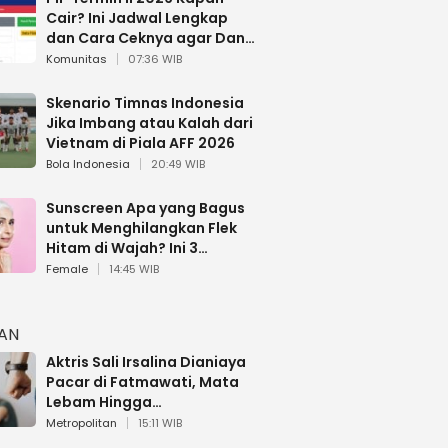
Cair? Ini Jadwal Lengkap
dan Cara Ceknya agar Dana
Tidak Hangus!
Komunitas
07:36 WIB
Skenario Timnas Indonesia
Jika Imbang atau Kalah dari
Vietnam di Piala AFF 2026
Bola Indonesia
20:49 WIB
Sunscreen Apa yang Bagus
untuk Menghilangkan Flek
Hitam di Wajah? Ini 3
Rekomendasi sesuai Review
Female
14:45 WIB
HAN
Aktris Sali Irsalina Dianiaya
Pacar di Fatmawati, Mata
Lebam Hingga
Diselamatkan Polantas
Metropolitan
15:11 WIB