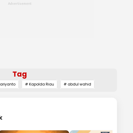
Tag
hariyanto
# Kapolda Riau
# abdul wahid
k