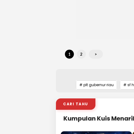
1
2
>
# plt gubernur riau
# sf 
CARI TAHU
Kumpulan Kuis Menari