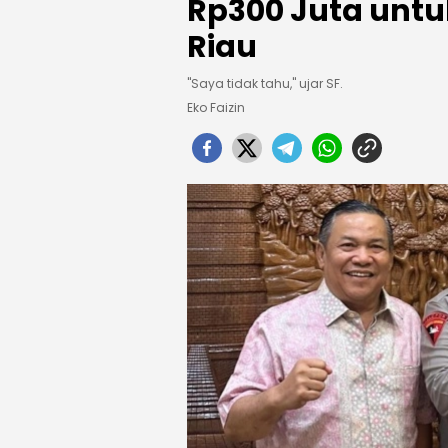
Rp300 Juta unt
Riau
"Saya tidak tahu," ujar SF.
Eko Faizin