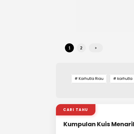
1
2
>
# Karhutla Riau
# karhutla
CARI TAHU
Kumpulan Kuis Menari