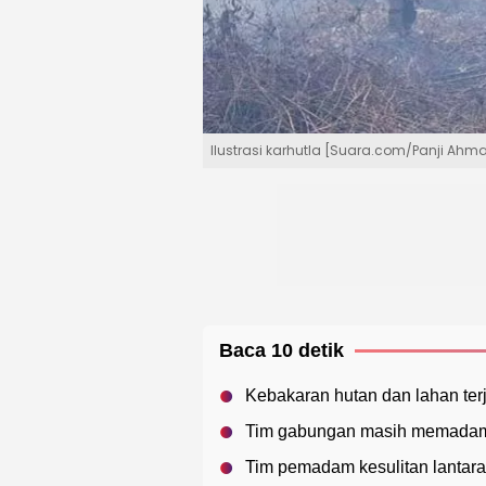
Ilustrasi karhutla [Suara.com/Panji Ah
Baca 10 detik
Kebakaran hutan dan lahan terj
Tim gabungan masih memadamk
Tim pemadam kesulitan lantaran 