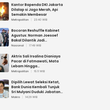
Kantor Bapenda DKI Jakarta
Dilalap si Jago Merah, Api
Semakin Membesar
Metropolitan
23:40 WIB
Bocoran Reshuffle Kabinet
Agustus: Norman Joesoef
Bakal Dilantik Jadi
Wamenhan RI
Nasional
17:49 WIB
Aktris Sali Irsalina Dianiaya
Pacar di Fatmawati, Mata
Lebam Hingga
Diselamatkan Polantas
Metropolitan
15:11 WIB
Dipilih Lewat Seleksi Ketat,
Bank Dunia Kembali Tunjuk
Sri Mulyani Duduki Jabatan
Strategis
Makro
14:29 WIB