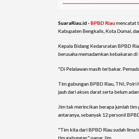
SuaraRiau.id -
BPBD Riau
mencatat t
Kabupaten Bengkalis, Kota Dumai, d
Kepala Bidang Kedaruratan BPBD Ria
berusaha memadamkan kebakaran di P
"Di Pelalawan masih terbakar. Pemada
Tim gabungan BPBD Riau, TNI, Polri h
jauh dari akses darat serta belum ad
Jim tak merincikan berapa jumlah tim
antaranya, sebanyak 12 personil BPBD 
"Tim kita dari BPBD Riau sudah lima
tim gabungan," papar Jim.