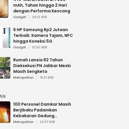
mAh, Tahan hingga 2 Hari
dengan Performa Kencang
Gadget
08:13 WIB
6 HP Samsung Rp2 Jutaan
Terbaik: Kamera Tajam, NFC
hingga Koneksi 5G
Gadget
10:30 WIB
Rumah Lansia 82 Tahun
Dieksekusi PN Jakbar Meski
Masih Sengketa
Metropolitan
19:31 WIB
HAN
100 Personel Damkar Masih
Berjibaku Padamkan
Kebakaran Gedung
Bapenda DKI
Metropolitan
23:47 WIB