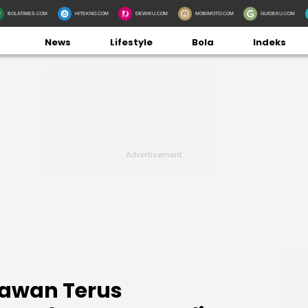
BOLATIMES.COM
HITEKNO.COM
DEWIKU.COM
MOBIMOTO.COM
GUIDEKU.COM
News
Lifestyle
Bola
Indeks
lawan Terus