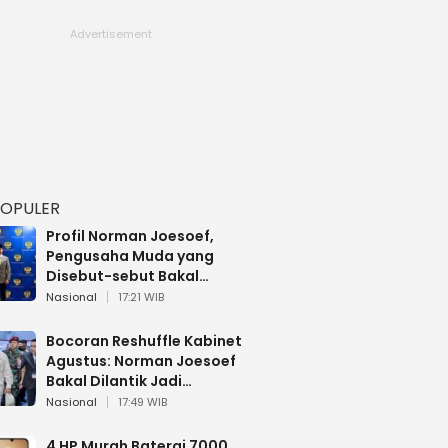
POPULER
Profil Norman Joesoef,
Pengusaha Muda yang
Disebut-sebut Bakal
Dilantik Jadi Wamenhan RI
Nasional
17:21 WIB
Bocoran Reshuffle Kabinet
Agustus: Norman Joesoef
Bakal Dilantik Jadi
Wamenhan RI
Nasional
17:49 WIB
4 HP Murah Baterai 7000