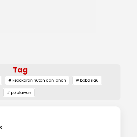
Tag
# kebakaran hutan dan lahan
# bpbd riau
# pelalawan
k