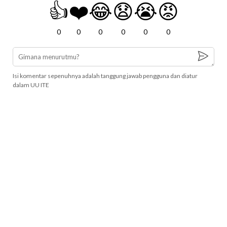
👍
❤️
😂
😧
😭
😡
0
0
0
0
0
0
Isi komentar sepenuhnya adalah tanggung jawab pengguna dan diatur
dalam UU ITE