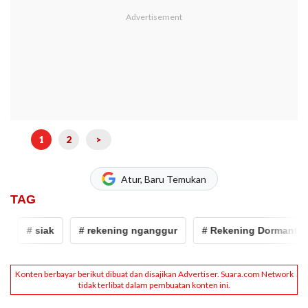
1
2
>
Atur, Baru Temukan
TAG
# siak
# rekening nganggur
# Rekening Dormant
#