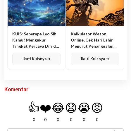
KUIS: Seberapa Leo Sih
Kalkulator Weton
Kamu? Mengukur
Online, Cek Hari Lahir
Tingkat Percaya Diri dan
Menurut Penanggalan
Karisma
Jawa
Ikuti Kuisnya ➔
Ikuti Kuisnya ➔
Komentar
👍
❤️
😂
😧
😭
😡
0
0
0
0
0
0