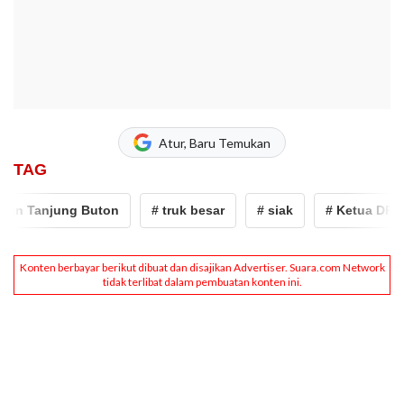
Atur, Baru Temukan
TAG
n Tanjung Buton
# truk besar
# siak
# Ketua DPRD S