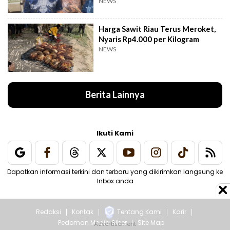
NEWS
Harga Sawit Riau Terus Meroket,
Nyaris Rp4.000 per Kilogram
NEWS
Berita Lainnya
Ikuti Kami
Dapatkan informasi terkini dan terbaru yang dikirimkan langsung ke
Inbox anda
Redaksi
Kontak
Tentang Kami
Karir
Pedoman Media Siber
Site Map