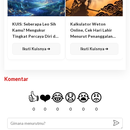
KUIS: Seberapa Leo Sih
Kalkulator Weton
Kamu? Mengukur
Online, Cek Hari Lahir
Tingkat Percaya Diri dan
Menurut Penanggalan
Karisma
Jawa
Ikuti Kuisnya ➔
Ikuti Kuisnya ➔
Komentar
👍
❤️
😂
😧
😭
😡
0
0
0
0
0
0