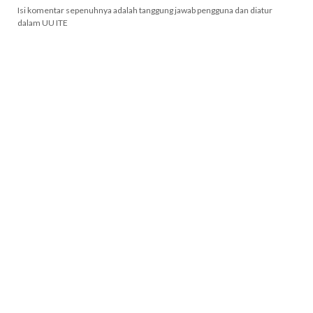
Isi komentar sepenuhnya adalah tanggung jawab pengguna dan diatur
dalam UU ITE