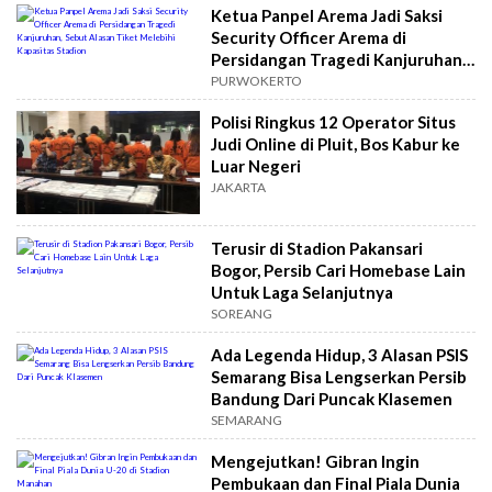
Ketua Panpel Arema Jadi Saksi
Security Officer Arema di
Persidangan Tragedi Kanjuruhan,
Sebut Alasan Tiket Melebihi
PURWOKERTO
Kapasitas Stadion
Polisi Ringkus 12 Operator Situs
Judi Online di Pluit, Bos Kabur ke
Luar Negeri
JAKARTA
Terusir di Stadion Pakansari
Bogor, Persib Cari Homebase Lain
Untuk Laga Selanjutnya
SOREANG
Ada Legenda Hidup, 3 Alasan PSIS
Semarang Bisa Lengserkan Persib
Bandung Dari Puncak Klasemen
SEMARANG
Mengejutkan! Gibran Ingin
Pembukaan dan Final Piala Dunia