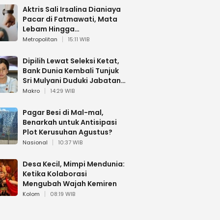
Aktris Sali Irsalina Dianiaya
Pacar di Fatmawati, Mata
Lebam Hingga
Diselamatkan Polantas
Metropolitan
15:11 WIB
Dipilih Lewat Seleksi Ketat,
Bank Dunia Kembali Tunjuk
Sri Mulyani Duduki Jabatan
Strategis
Makro
14:29 WIB
Pagar Besi di Mal-mal,
Benarkah untuk Antisipasi
Plot Kerusuhan Agustus?
Nasional
10:37 WIB
Desa Kecil, Mimpi Mendunia:
Ketika Kolaborasi
Mengubah Wajah Kemiren
Kolom
08:19 WIB