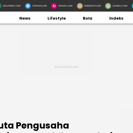
BOLATIMES.COM
HITEKNO.COM
DEWIKU.COM
MOBIMOTO.COM
GUIDEKU.COM
News
Lifestyle
Bola
Indeks
Juta Pengusaha