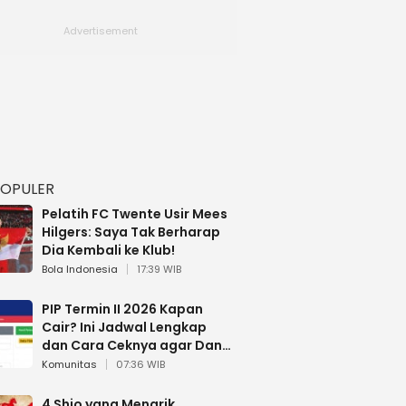
POPULER
Pelatih FC Twente Usir Mees
Hilgers: Saya Tak Berharap
Dia Kembali ke Klub!
Bola Indonesia
17:39 WIB
PIP Termin II 2026 Kapan
Cair? Ini Jadwal Lengkap
dan Cara Ceknya agar Dana
Tidak Hangus!
Komunitas
07:36 WIB
4 Shio yang Menarik