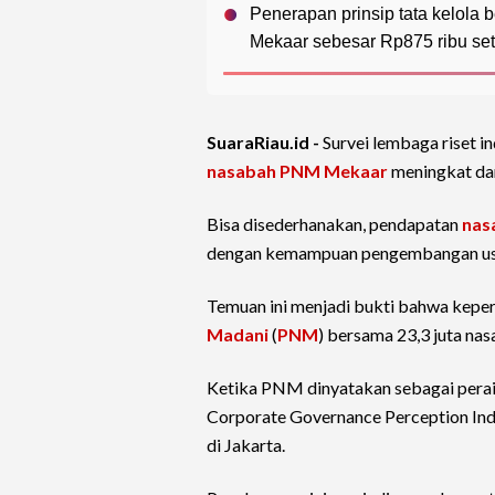
Penerapan prinsip tata kelola
Mekaar sebesar Rp875 ribu set
SuaraRiau.id -
Survei lembaga riset
nasabah PNM Mekaar
meningkat dar
Bisa disederhanakan, pendapatan
nas
dengan kemampuan pengembangan usah
Temuan ini menjadi bukti bahwa kepe
Madani
(
PNM
) bersama 23,3 juta na
Ketika PNM dinyatakan sebagai perai
Corporate Governance Perception In
di Jakarta.