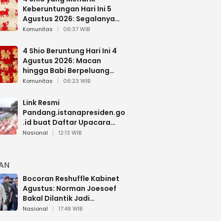
Keberuntungan Hari Ini 5
Agustus 2026: Segalanya
Berjalan Lancar
Komunitas
06:37 WIB
4 Shio Beruntung Hari Ini 4
Agustus 2026: Macan
hingga Babi Berpeluang
Dapat Kabar Baik
Komunitas
06:23 WIB
Link Resmi
Pandang.istanapresiden.go
.id buat Daftar Upacara
Bendera HUT RI di Istana
Nasional
12:13 WIB
Negara
HAN
Bocoran Reshuffle Kabinet
Agustus: Norman Joesoef
Bakal Dilantik Jadi
Wamenhan RI
Nasional
17:49 WIB