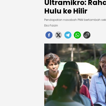
Ultramikro: Raha
Hulu ke Hilir
Pendapatan nasabah PNM bertambah sekit
Eko Faizin