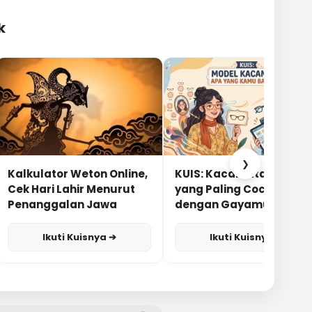
k
❯
Kalkulator Weton Online,
KUIS: Kacamata Apa
Cek Hari Lahir Menurut
yang Paling Cocok
Penanggalan Jawa
dengan Gayamu?
Ikuti Kuisnya ➔
Ikuti Kuisnya ➔