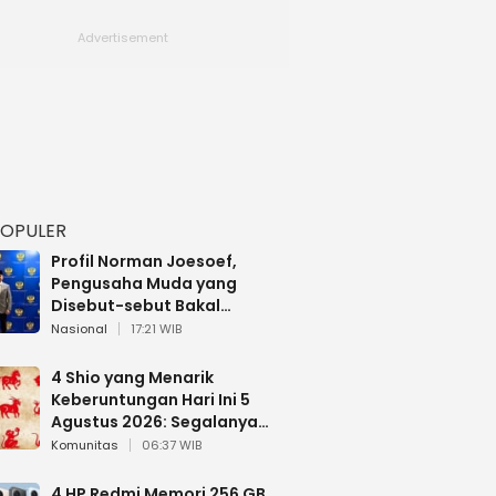
POPULER
Profil Norman Joesoef,
Pengusaha Muda yang
Disebut-sebut Bakal
Dilantik Jadi Wamenhan RI
Nasional
17:21 WIB
4 Shio yang Menarik
Keberuntungan Hari Ini 5
Agustus 2026: Segalanya
Berjalan Lancar
Komunitas
06:37 WIB
4 HP Redmi Memori 256 GB