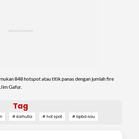
temukan 848 hotspot atau titik panas dengan jumlah fire
 Jim Gafur.
Tag
n
# karhutla
# hot spot
# bpbd riau