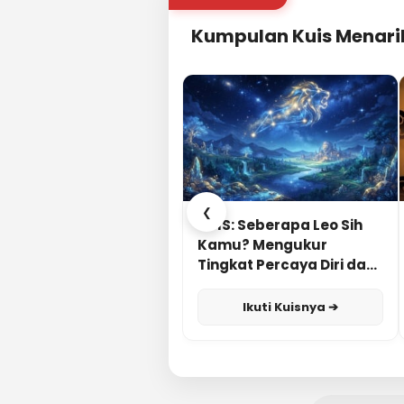
Kumpulan Kuis Menari
❮
KUIS: Seberapa Leo Sih
Kamu? Mengukur
Tingkat Percaya Diri dan
Karisma
Ikuti Kuisnya ➔