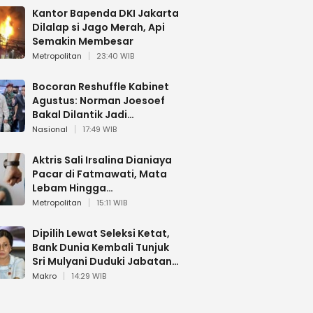
Kantor Bapenda DKI Jakarta
Dilalap si Jago Merah, Api
Semakin Membesar
Metropolitan
23:40 WIB
Bocoran Reshuffle Kabinet
Agustus: Norman Joesoef
Bakal Dilantik Jadi
Wamenhan RI
Nasional
17:49 WIB
Aktris Sali Irsalina Dianiaya
Pacar di Fatmawati, Mata
Lebam Hingga
Diselamatkan Polantas
Metropolitan
15:11 WIB
Dipilih Lewat Seleksi Ketat,
Bank Dunia Kembali Tunjuk
Sri Mulyani Duduki Jabatan
Strategis
Makro
14:29 WIB