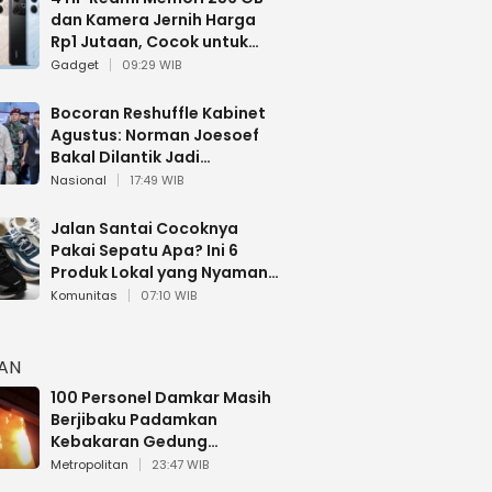
dan Kamera Jernih Harga
Rp1 Jutaan, Cocok untuk
Multitasking
Gadget
09:29 WIB
Bocoran Reshuffle Kabinet
Agustus: Norman Joesoef
Bakal Dilantik Jadi
Wamenhan RI
Nasional
17:49 WIB
Jalan Santai Cocoknya
Pakai Sepatu Apa? Ini 6
Produk Lokal yang Nyaman
Buat 17 Agustusan
Komunitas
07:10 WIB
HAN
100 Personel Damkar Masih
Berjibaku Padamkan
Kebakaran Gedung
Bapenda DKI
Metropolitan
23:47 WIB