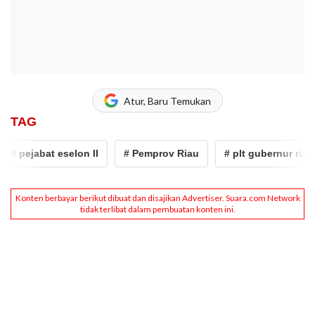
Atur, Baru Temukan
TAG
# pejabat eselon II
# Pemprov Riau
# plt gubernur riau