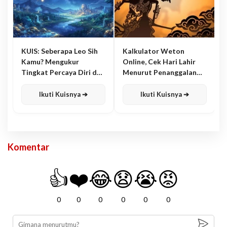
KUIS: Seberapa Leo Sih
Kalkulator Weton
Kamu? Mengukur
Online, Cek Hari Lahir
Tingkat Percaya Diri dan
Menurut Penanggalan
Karisma
Jawa
Ikuti Kuisnya ➔
Ikuti Kuisnya ➔
Komentar
👍
❤️
😂
😧
😭
😡
0
0
0
0
0
0