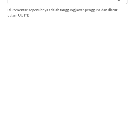
Isi komentar sepenuhnya adalah tanggung jawab pengguna dan diatur
dalam UU ITE