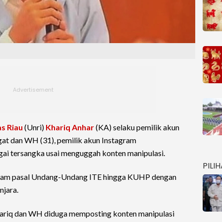
as Riau
(Unri)
Khariq Anhar
(KA) selaku pemilik akun
t dan WH (31), pemilik akun Instagram
i tersangka usai menguggah konten manipulasi.
PILI
agam pasal Undang-Undang ITE hingga KUHP dengan
njara.
riq dan WH diduga memposting konten manipulasi