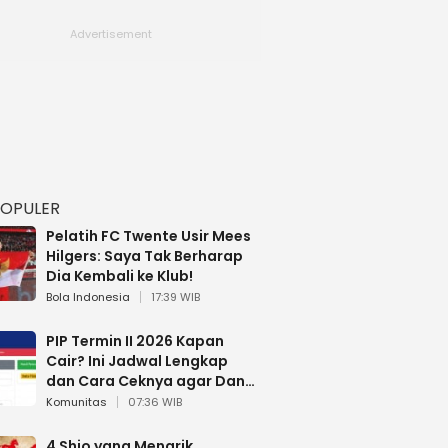
POPULER
Pelatih FC Twente Usir Mees
Hilgers: Saya Tak Berharap
Dia Kembali ke Klub!
Bola Indonesia
17:39 WIB
PIP Termin II 2026 Kapan
Cair? Ini Jadwal Lengkap
dan Cara Ceknya agar Dana
Tidak Hangus!
Komunitas
07:36 WIB
4 Shio yang Menarik