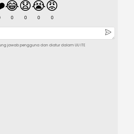
️
😂
😧
😭
😡
0
0
0
0
0
ung jawab pengguna dan diatur dalam UU ITE