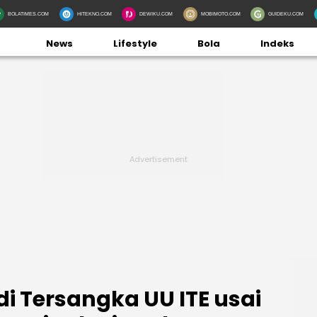
BOLATIMES.COM
HITEKNO.COM
DEWIKU.COM
MOBIMOTO.COM
GUIDEKU.COM
News
Lifestyle
Bola
Indeks
i Tersangka UU ITE usai