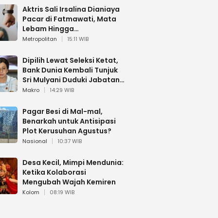
Aktris Sali Irsalina Dianiaya
Pacar di Fatmawati, Mata
Lebam Hingga
Diselamatkan Polantas
Metropolitan
15:11 WIB
Dipilih Lewat Seleksi Ketat,
Bank Dunia Kembali Tunjuk
Sri Mulyani Duduki Jabatan
Strategis
Makro
14:29 WIB
Pagar Besi di Mal-mal,
Benarkah untuk Antisipasi
Plot Kerusuhan Agustus?
Nasional
10:37 WIB
Desa Kecil, Mimpi Mendunia:
Ketika Kolaborasi
Mengubah Wajah Kemiren
Kolom
08:19 WIB