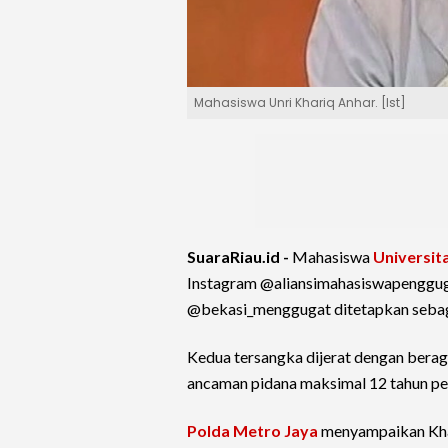
Mahasiswa Unri Khariq Anhar. [Ist]
SuaraRiau.id -
Mahasiswa
Universit
Instagram @aliansimahasiswapengguga
@bekasi_menggugat ditetapkan sebaga
Kedua tersangka dijerat dengan ber
ancaman pidana maksimal 12 tahun pe
Polda Metro Jaya
menyampaikan Kha