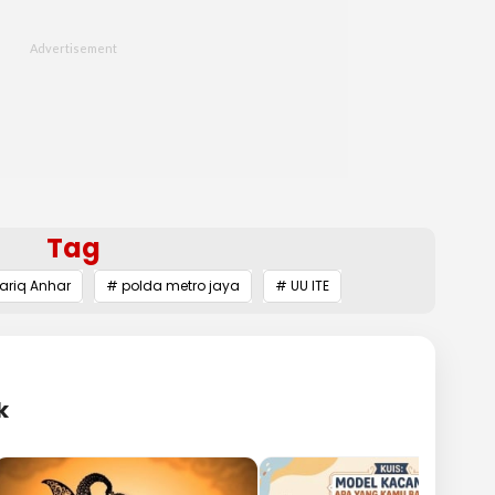
Tag
ariq Anhar
# polda metro jaya
# UU ITE
k