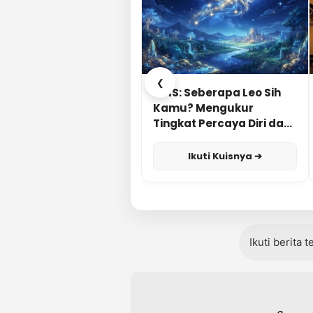
❮
KUIS: Seberapa Leo Sih
Kamu? Mengukur
Tingkat Percaya Diri dan
Karisma
Ikuti Kuisnya ➔
Ikuti berita 