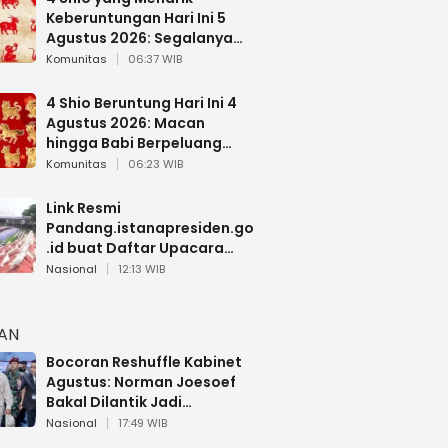
Keberuntungan Hari Ini 5
Agustus 2026: Segalanya
Berjalan Lancar
Komunitas
06:37 WIB
4 Shio Beruntung Hari Ini 4
Agustus 2026: Macan
hingga Babi Berpeluang
Dapat Kabar Baik
Komunitas
06:23 WIB
Link Resmi
Pandang.istanapresiden.go
.id buat Daftar Upacara
Bendera HUT RI di Istana
Nasional
12:13 WIB
Negara
HAN
Bocoran Reshuffle Kabinet
Agustus: Norman Joesoef
Bakal Dilantik Jadi
Wamenhan RI
Nasional
17:49 WIB