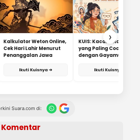
❯
Kalkulator Weton Online,
KUIS: Kacamata Apa
Cek Hari Lahir Menurut
yang Paling Cocok
Penanggalan Jawa
dengan Gayamu?
Ikuti Kuisnya ➔
Ikuti Kuisnya ➔
terkini Suara.com di:
Komentar