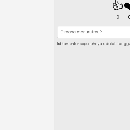
👍
❤
0
Isi komentar sepenuhnya adalah tangg