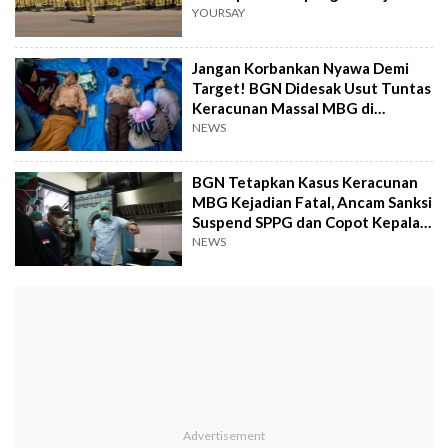
YOURSAY
Jangan Korbankan Nyawa Demi
Target! BGN Didesak Usut Tuntas
Keracunan Massal MBG di
Semarang
NEWS
BGN Tetapkan Kasus Keracunan
MBG Kejadian Fatal, Ancam Sanksi
Suspend SPPG dan Copot Kepala
Dapur
NEWS