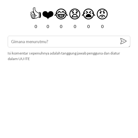
👍
❤️
😂
😧
😭
😡
0
0
0
0
0
0
Isi komentar sepenuhnya adalah tanggung jawab pengguna dan diatur
dalam UU ITE