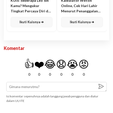
KUIS: Seberapa Leo Sih
Kalkulator Weton
Kamu? Mengukur
Online, Cek Hari Lahir
Tingkat Percaya Diri dan
Menurut Penanggalan
Karisma
Jawa
Ikuti Kuisnya ➔
Ikuti Kuisnya ➔
Komentar
👍
❤️
😂
😧
😭
😡
0
0
0
0
0
0
Isi komentar sepenuhnya adalah tanggung jawab pengguna dan diatur
dalam UU ITE