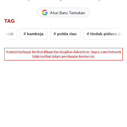
Atur, Baru Temukan
TAG
# siak
# kamboja
# polda riau
# tindak pidana perd