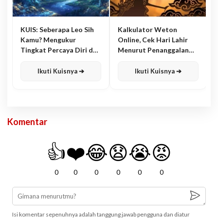
KUIS: Seberapa Leo Sih
Kalkulator Weton
Kamu? Mengukur
Online, Cek Hari Lahir
Tingkat Percaya Diri dan
Menurut Penanggalan
Karisma
Jawa
Ikuti Kuisnya ➔
Ikuti Kuisnya ➔
Komentar
👍
❤️
😂
😧
😭
😡
0
0
0
0
0
0
Isi komentar sepenuhnya adalah tanggung jawab pengguna dan diatur