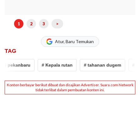
1
2
3
>
Atur, Baru Temukan
TAG
i pekanbaru
# Kepala rutan
# tahanan dugem
# Bast