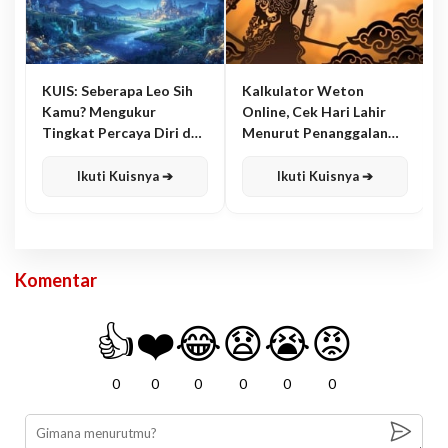
KUIS: Seberapa Leo Sih
Kalkulator Weton
Kamu? Mengukur
Online, Cek Hari Lahir
Tingkat Percaya Diri dan
Menurut Penanggalan
Karisma
Jawa
Ikuti Kuisnya ➔
Ikuti Kuisnya ➔
Komentar
👍
❤️
😂
😧
😭
😡
0
0
0
0
0
0