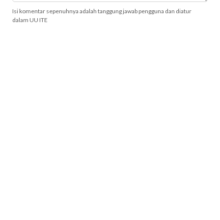
Isi komentar sepenuhnya adalah tanggung jawab pengguna dan diatur
dalam UU ITE