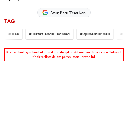
Atur, Baru Temukan
TAG
# uas
# ustaz abdul somad
# gubernur riau
# abd