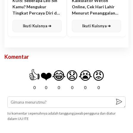
KUIS: Seberapa Leo Sih
Kalkulator Weton
Kamu? Mengukur
Online, Cek Hari Lahir
Tingkat Percaya Diri dan
Menurut Penanggalan
Karisma
Jawa
Ikuti Kuisnya ➔
Ikuti Kuisnya ➔
Komentar
👍
❤️
😂
😧
😭
😡
0
0
0
0
0
0
Isi komentar sepenuhnya adalah tanggung jawab pengguna dan diatur
dalam UU ITE