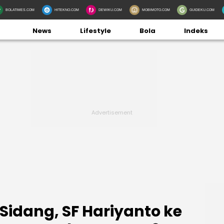
BOLATIMES.COM
HITEKNO.COM
DEWIKU.COM
MOBIMOTO.COM
GUIDEKU.COM
News
Lifestyle
Bola
Indeks
Sidang, SF Hariyanto ke