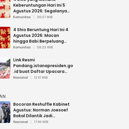
Keberuntungan Hari Ini 5
Agustus 2026: Segalanya
Berjalan Lancar
Komunitas
06:37 WIB
4 Shio Beruntung Hari Ini 4
Agustus 2026: Macan
hingga Babi Berpeluang
Dapat Kabar Baik
Komunitas
06:23 WIB
Link Resmi
Pandang.istanapresiden.go
.id buat Daftar Upacara
Bendera HUT RI di Istana
Nasional
12:13 WIB
Negara
HAN
Bocoran Reshuffle Kabinet
Agustus: Norman Joesoef
Bakal Dilantik Jadi
Wamenhan RI
Nasional
17:49 WIB