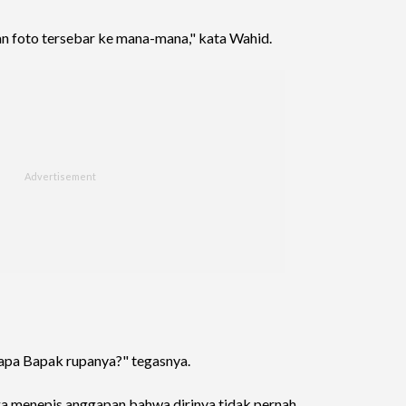
 foto tersebar ke mana-mana," kata Wahid.
iapa Bapak rupanya?" tegasnya.
ga menepis anggapan bahwa dirinya tidak pernah