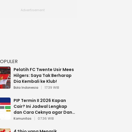
POPULER
Pelatih FC Twente Usir Mees
Hilgers: Saya Tak Berharap
Dia Kembali ke Klub!
Bola Indonesia
17:39 WIB
PIP Termin II 2026 Kapan
Cair? Ini Jadwal Lengkap
dan Cara Ceknya agar Dana
Tidak Hangus!
Komunitas
07:36 WIB
4 Shio yang Menarik