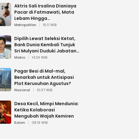
Aktris Sali Irsalina Dianiaya
Pacar di Fatmawati, Mata
Lebam Hingga
Diselamatkan Polantas
Metropolitan
15:11 WIB
Dipilih Lewat Seleksi Ketat,
Bank Dunia Kembali Tunjuk
Sri Mulyani Duduki Jabatan
Strategis
Makro
14:29 WIB
Pagar Besi di Mal-mal,
Benarkah untuk Antisipasi
Plot Kerusuhan Agustus?
Nasional
10:37 WIB
Desa Kecil, Mimpi Mendunia:
Ketika Kolaborasi
Mengubah Wajah Kemiren
Kolom
08:19 WIB