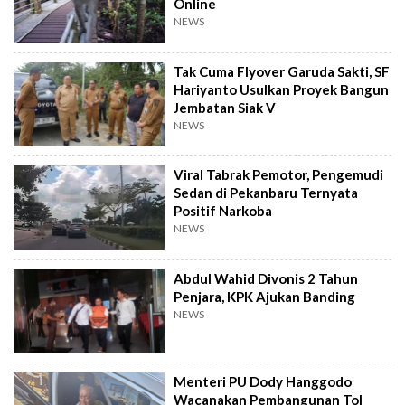
Online
NEWS
Tak Cuma Flyover Garuda Sakti, SF
Hariyanto Usulkan Proyek Bangun
Jembatan Siak V
NEWS
Viral Tabrak Pemotor, Pengemudi
Sedan di Pekanbaru Ternyata
Positif Narkoba
NEWS
Abdul Wahid Divonis 2 Tahun
Penjara, KPK Ajukan Banding
NEWS
Menteri PU Dody Hanggodo
Wacanakan Pembangunan Tol