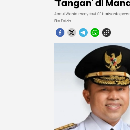
'Tangan' di Man
Abdul Wahid menyebut SF Hariyanto pern
Eko Faizin