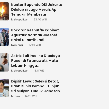
Kantor Bapenda DKI Jakarta
Dilalap si Jago Merah, Api
Semakin Membesar
Metropolitan
23:40 WIB
Bocoran Reshuffle Kabinet
Agustus: Norman Joesoef
Bakal Dilantik Jadi
Wamenhan RI
Nasional
17:49 WIB
Aktris Sali Irsalina Dianiaya
Pacar di Fatmawati, Mata
Lebam Hingga
Diselamatkan Polantas
Metropolitan
15:11 WIB
Dipilih Lewat Seleksi Ketat,
Bank Dunia Kembali Tunjuk
Sri Mulyani Duduki Jabatan
Strategis
Makro
14:29 WIB