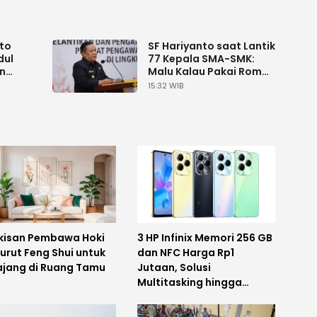
nto
SF Hariyanto saat Lantik
dul
77 Kepala SMA-SMK:
n
Malu Kalau Pakai Rompi
Oranye
15:32 WIB
ukisan Pembawa Hoki
3 HP Infinix Memori 256 GB
urut Feng Shui untuk
dan NFC Harga Rp1
ajang di Ruang Tamu
Jutaan, Solusi
Multitasking hingga
Gaming