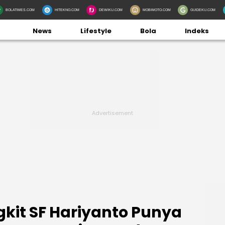
BOLATIMES.COM
HITEKNO.COM
DEWIKU.COM
MOBIMOTO.COM
GUIDEKU.COM
News
Lifestyle
Bola
Indeks
kit SF Hariyanto Punya