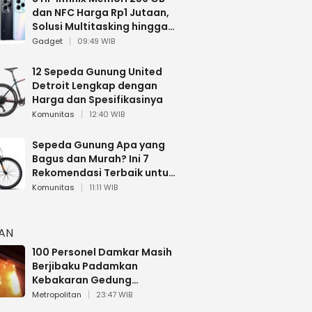
dan NFC Harga Rp1 Jutaan,
Solusi Multitasking hingga
Gaming
Gadget
09:49 WIB
12 Sepeda Gunung United
Detroit Lengkap dengan
Harga dan Spesifikasinya
Komunitas
12:40 WIB
Sepeda Gunung Apa yang
Bagus dan Murah? Ini 7
Rekomendasi Terbaik untuk
Pemula
Komunitas
11:11 WIB
HAN
100 Personel Damkar Masih
Berjibaku Padamkan
Kebakaran Gedung
Bapenda DKI
Metropolitan
23:47 WIB