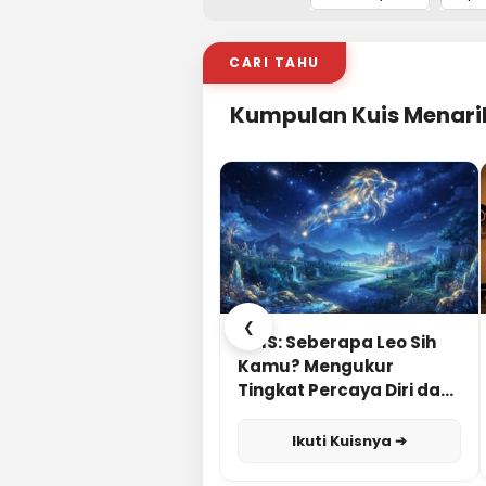
CARI TAHU
Kumpulan Kuis Menari
❮
KUIS: Seberapa Leo Sih
Kamu? Mengukur
Tingkat Percaya Diri dan
Karisma
Ikuti Kuisnya ➔