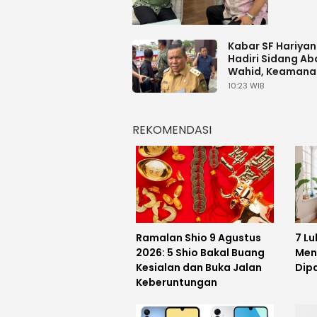
Kabar SF Hariya
Hadiri Sidang Ab
Wahid, Keamana
Diperketat
10:23 WIB
REKOMENDASI
Ramalan Shio 9 Agustus
7 L
2026: 5 Shio Bakal Buang
Men
Kesialan dan Buka Jalan
Dip
Keberuntungan