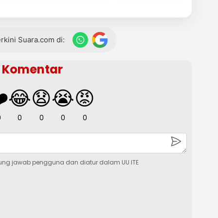
terkini Suara.com di:
Komentar
️
😂
😧
😭
😡
0
0
0
0
0
ung jawab pengguna dan diatur dalam UU ITE