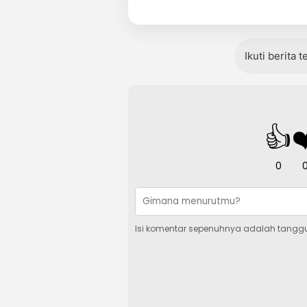
Ikuti berita 
👍
❤
0
Isi komentar sepenuhnya adalah tangg