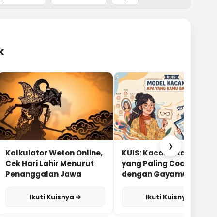
k
❯
Kalkulator Weton Online,
KUIS: Kacamata Apa
Cek Hari Lahir Menurut
yang Paling Cocok
Penanggalan Jawa
dengan Gayamu?
Ikuti Kuisnya ➔
Ikuti Kuisnya ➔