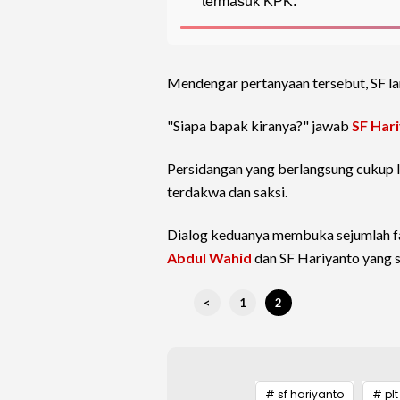
termasuk KPK.
Mendengar pertanyaan tersebut, SF la
"Siapa bapak kiranya?" jawab
SF Har
Persidangan yang berlangsung cukup la
terdakwa dan saksi.
Dialog keduanya membuka sejumlah fa
Abdul Wahid
dan SF Hariyanto yang s
<
1
2
# sf hariyanto
# plt