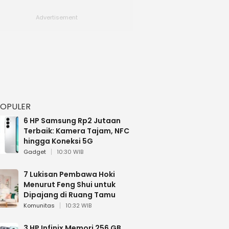
POPULER
6 HP Samsung Rp2 Jutaan
Terbaik: Kamera Tajam, NFC
hingga Koneksi 5G
Gadget
10:30 WIB
7 Lukisan Pembawa Hoki
Menurut Feng Shui untuk
Dipajang di Ruang Tamu
Komunitas
10:32 WIB
3 HP Infinix Memori 256 GB