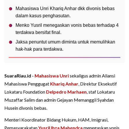
Mahasiswa Unri Khariq Anhar dkk divonis bebas
dalam kasus penghasutan.
Menko Yusril menegaskan vonis bebas terhadap 4
terdakwa bersifat final.
Jaksa penuntut umum diminta untuk memulihkan
hak-hak para terdakwa.
SuaraRiau.id -
Mahasiswa Unri
sekaligus admin Aliansi
Mahasiswa Penggugat
Khariq Anhar
, Direktur Eksekutif
Lokataru Foundation
Delpedro Marhaen
, staf Lokataru
Muzaffar Salim dan admin Gejayan Memanggil Syahdan
Husein divonis bebas.
Menteri Koordinator Bidang Hukum, HAM, Imigrasi,
Pemasyarakatan
Yusril Ihza Mahendra
menegaskan vonis