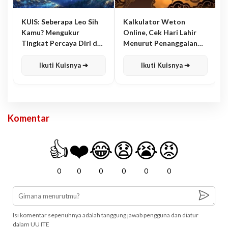
KUIS: Seberapa Leo Sih
Kalkulator Weton
Kamu? Mengukur
Online, Cek Hari Lahir
Tingkat Percaya Diri dan
Menurut Penanggalan
Karisma
Jawa
Ikuti Kuisnya ➔
Ikuti Kuisnya ➔
Komentar
👍
❤️
😂
😧
😭
😡
0
0
0
0
0
0
Isi komentar sepenuhnya adalah tanggung jawab pengguna dan diatur
dalam UU ITE