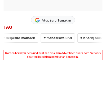
Atur, Baru Temukan
TAG
 delpedro marhaen
# mahasiswa unri
# Khariq Anhar