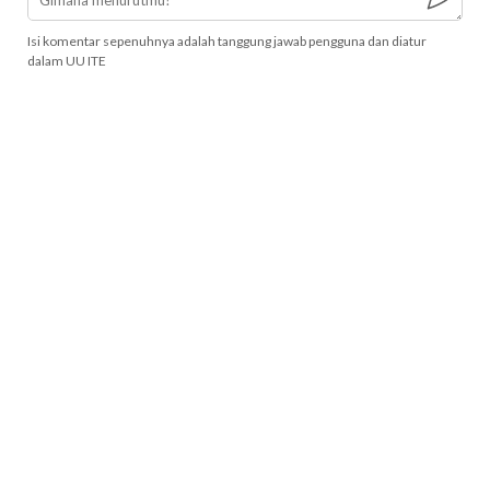
Isi komentar sepenuhnya adalah tanggung jawab pengguna dan diatur
dalam UU ITE