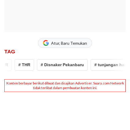
Atur, Baru Temukan
TAG
HR
# THR
# Disnaker Pekanbaru
# tunjangan hari ra