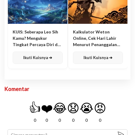
KUIS: Seberapa Leo Sih
Kalkulator Weton
Kamu? Mengukur
Online, Cek Hari Lahir
Tingkat Percaya Diri dan
Menurut Penanggalan
Karisma
Jawa
Ikuti Kuisnya ➔
Ikuti Kuisnya ➔
Komentar
👍
❤️
😂
😧
😭
😡
0
0
0
0
0
0