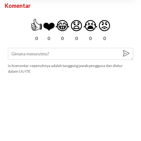
Komentar
👍
❤️
😂
😧
😭
😡
0
0
0
0
0
0
Isi komentar sepenuhnya adalah tanggung jawab pengguna dan diatur
dalam UU ITE