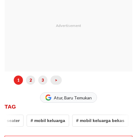
1
2
3
>
Atur, Baru Temukan
TAG
ater
# mobil keluarga
# mobil keluarga bekas
# perj