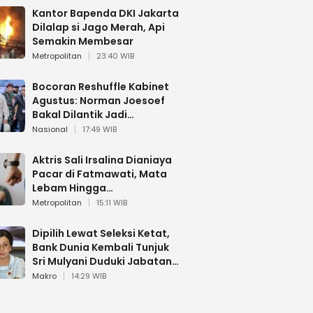
Kantor Bapenda DKI Jakarta
Dilalap si Jago Merah, Api
Semakin Membesar
Metropolitan
23:40 WIB
Bocoran Reshuffle Kabinet
Agustus: Norman Joesoef
Bakal Dilantik Jadi
Wamenhan RI
Nasional
17:49 WIB
Aktris Sali Irsalina Dianiaya
Pacar di Fatmawati, Mata
Lebam Hingga
Diselamatkan Polantas
Metropolitan
15:11 WIB
Dipilih Lewat Seleksi Ketat,
Bank Dunia Kembali Tunjuk
Sri Mulyani Duduki Jabatan
Strategis
Makro
14:29 WIB