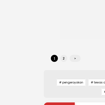
1
2
>
# pengeroyokan
# tewas d