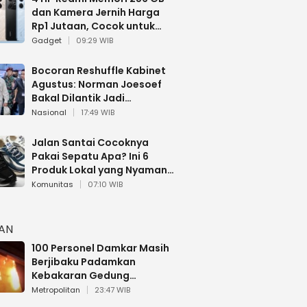
dan Kamera Jernih Harga
Rp1 Jutaan, Cocok untuk
Multitasking
Gadget
09:29 WIB
Bocoran Reshuffle Kabinet
Agustus: Norman Joesoef
Bakal Dilantik Jadi
Wamenhan RI
Nasional
17:49 WIB
Jalan Santai Cocoknya
Pakai Sepatu Apa? Ini 6
Produk Lokal yang Nyaman
Buat 17 Agustusan
Komunitas
07:10 WIB
HAN
100 Personel Damkar Masih
Berjibaku Padamkan
Kebakaran Gedung
Bapenda DKI
Metropolitan
23:47 WIB