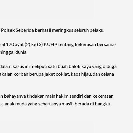
 Polsek Seberida berhasil meringkus seluruh pelaku.
asal 170 ayat (2) ke (3) KUHP tentang kekerasan bersama-
inggal dunia.
dalam kasus ini meliputi satu buah balok kayu yang diduga
kaian korban berupa jaket coklat, kaos hijau, dan celana
kan bahayanya tindakan main hakim sendiri dan kekerasan
nak-anak muda yang seharusnya masih berada di bangku