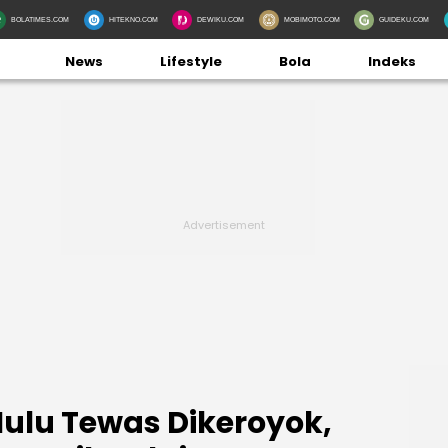
BOLATIMES.COM
HITEKNO.COM
DEWIKU.COM
MOBIMOTO.COM
GUIDEKU.COM
News
Lifestyle
Bola
Indeks
 Hulu Tewas Dikeroyok,