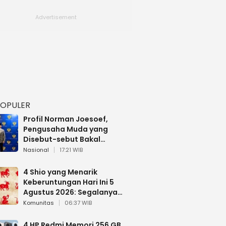
POPULER
Profil Norman Joesoef,
Pengusaha Muda yang
Disebut-sebut Bakal
Dilantik Jadi Wamenhan RI
Nasional
17:21 WIB
4 Shio yang Menarik
Keberuntungan Hari Ini 5
Agustus 2026: Segalanya
Berjalan Lancar
Komunitas
06:37 WIB
4 HP Redmi Memori 256 GB