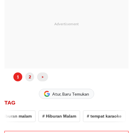
1
2
>
Atur, Baru Temukan
TAG
buran malam
# Hiburan Malam
# tempat karaoke
# po