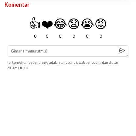
Komentar
👍
❤️
😂
😧
😭
😡
0
0
0
0
0
0
Isi komentar sepenuhnya adalah tanggung jawab pengguna dan diatur
dalam UU ITE