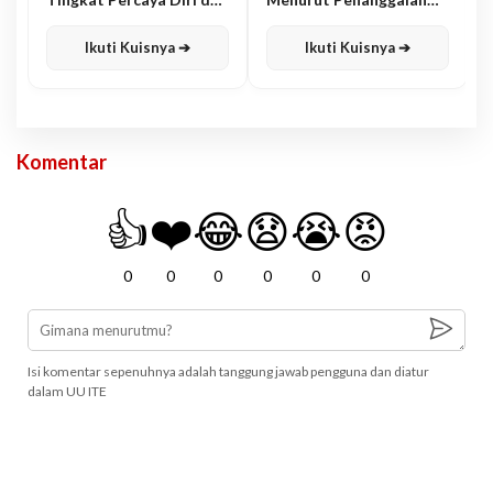
Karisma
Jawa
Ikuti Kuisnya ➔
Ikuti Kuisnya ➔
Komentar
👍
❤️
😂
😧
😭
😡
0
0
0
0
0
0
Isi komentar sepenuhnya adalah tanggung jawab pengguna dan diatur
dalam UU ITE