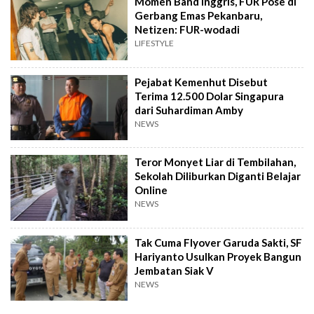
Momen Band Inggris, FUR Pose di
Gerbang Emas Pekanbaru,
Netizen: FUR-wodadi
LIFESTYLE
Pejabat Kemenhut Disebut
Terima 12.500 Dolar Singapura
dari Suhardiman Amby
NEWS
Teror Monyet Liar di Tembilahan,
Sekolah Diliburkan Diganti Belajar
Online
NEWS
Tak Cuma Flyover Garuda Sakti, SF
Hariyanto Usulkan Proyek Bangun
Jembatan Siak V
NEWS