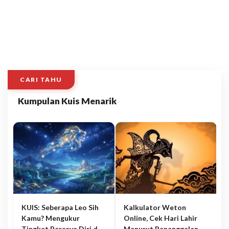
CARI TAHU
Kumpulan Kuis Menarik
KUIS: Seberapa Leo Sih
Kalkulator Weton
Kamu? Mengukur
Online, Cek Hari Lahir
Tingkat Percaya Diri dan
Menurut Penanggalan