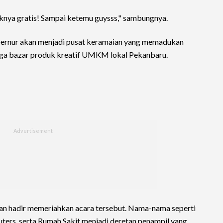
knya gratis! Sampai ketemu guysss," sambungnya.
bernur akan menjadi pusat keramaian yang memadukan
gga bazar produk kreatif UMKM lokal Pekanbaru.
kan hadir memeriahkan acara tersebut. Nama-nama seperti
uters, serta Rumah Sakit menjadi deretan penampil yang