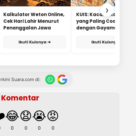
❯
Kalkulator Weton Online,
KUIS: Kacamata Apa
Cek Hari Lahir Menurut
yang Paling Cocok
Penanggalan Jawa
dengan Gayamu?
Ikuti Kuisnya ➔
Ikuti Kuisnya ➔
terkini Suara.com di:
Komentar
️
😂
😧
😭
😡
0
0
0
0
0