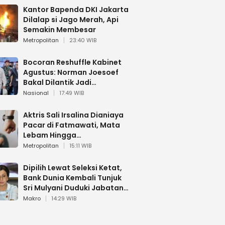
Kantor Bapenda DKI Jakarta
Dilalap si Jago Merah, Api
Semakin Membesar
Metropolitan
23:40 WIB
Bocoran Reshuffle Kabinet
Agustus: Norman Joesoef
Bakal Dilantik Jadi
Wamenhan RI
Nasional
17:49 WIB
Aktris Sali Irsalina Dianiaya
Pacar di Fatmawati, Mata
Lebam Hingga
Diselamatkan Polantas
Metropolitan
15:11 WIB
Dipilih Lewat Seleksi Ketat,
Bank Dunia Kembali Tunjuk
Sri Mulyani Duduki Jabatan
Strategis
Makro
14:29 WIB