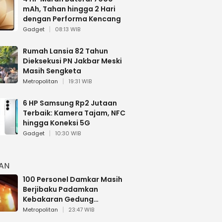
mAh, Tahan hingga 2 Hari
dengan Performa Kencang
Gadget
08:13 WIB
Rumah Lansia 82 Tahun
Dieksekusi PN Jakbar Meski
Masih Sengketa
Metropolitan
19:31 WIB
6 HP Samsung Rp2 Jutaan
Terbaik: Kamera Tajam, NFC
hingga Koneksi 5G
Gadget
10:30 WIB
HAN
100 Personel Damkar Masih
Berjibaku Padamkan
Kebakaran Gedung
Bapenda DKI
Metropolitan
23:47 WIB