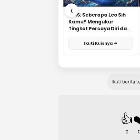
❮
KUIS: Seberapa Leo Sih
Kamu? Mengukur
Tingkat Percaya Diri dan
Karisma
Ikuti Kuisnya ➔
Ikuti berita 
👍
❤
0