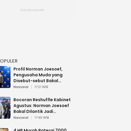
POPULER
Profil Norman Joesoef,
Pengusaha Muda yang
Disebut-sebut Bakal
Dilantik Jadi Wamenhan RI
Nasional
17:21 WIB
Bocoran Reshuffle Kabinet
Agustus: Norman Joesoef
Bakal Dilantik Jadi
Wamenhan RI
Nasional
17:49 WIB
4 HP Murah Baterai 7000