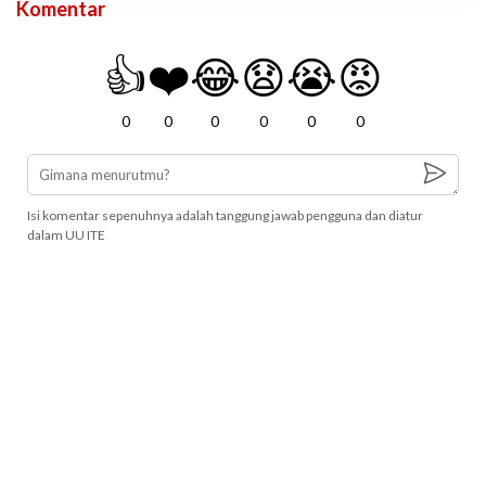
Komentar
👍
❤️
😂
😧
😭
😡
0
0
0
0
0
0
Isi komentar sepenuhnya adalah tanggung jawab pengguna dan diatur
dalam UU ITE