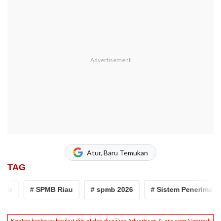
Atur, Baru Temukan
TAG
b
# SPMB Riau
# spmb 2026
# Sistem Penerimaan M