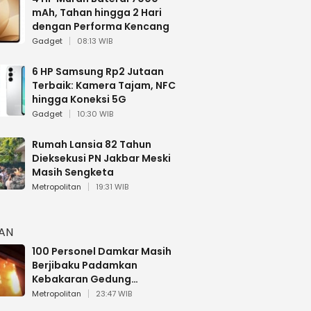
mAh, Tahan hingga 2 Hari
dengan Performa Kencang
Gadget
08:13 WIB
6 HP Samsung Rp2 Jutaan
Terbaik: Kamera Tajam, NFC
hingga Koneksi 5G
Gadget
10:30 WIB
Rumah Lansia 82 Tahun
Dieksekusi PN Jakbar Meski
Masih Sengketa
Metropolitan
19:31 WIB
HAN
100 Personel Damkar Masih
Berjibaku Padamkan
Kebakaran Gedung
Bapenda DKI
Metropolitan
23:47 WIB