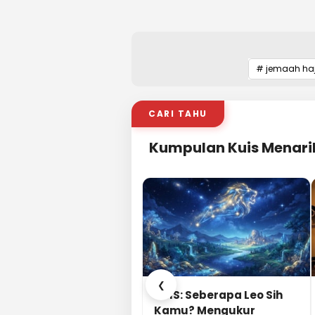
# jemaah haj
CARI TAHU
Kumpulan Kuis Menari
❮
KUIS: Seberapa Leo Sih
Kamu? Mengukur