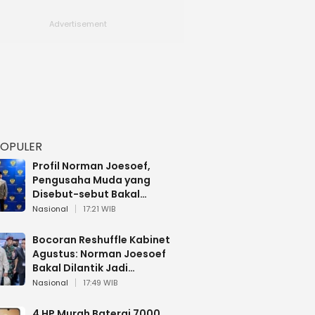
POPULER
Profil Norman Joesoef,
Pengusaha Muda yang
Disebut-sebut Bakal
Dilantik Jadi Wamenhan RI
Nasional
17:21 WIB
Bocoran Reshuffle Kabinet
Agustus: Norman Joesoef
Bakal Dilantik Jadi
Wamenhan RI
Nasional
17:49 WIB
4 HP Murah Baterai 7000