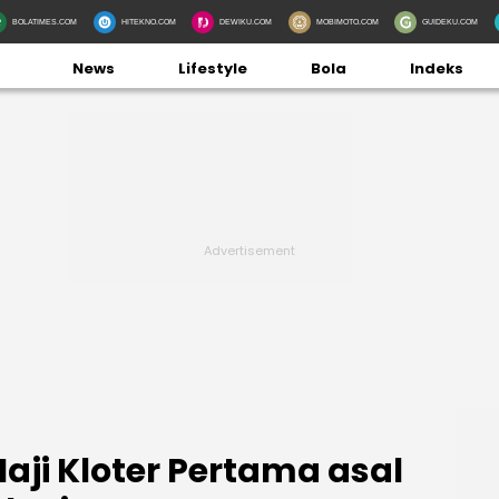
BOLATIMES.COM
HITEKNO.COM
DEWIKU.COM
MOBIMOTO.COM
GUIDEKU.COM
News
Lifestyle
Bola
Indeks
aji Kloter Pertama asal