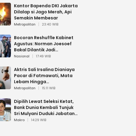
Kantor Bapenda DKI Jakarta
Dilalap si Jago Merah, Api
Semakin Membesar
Metropolitan
23:40 WIB
Bocoran Reshuffle Kabinet
Agustus: Norman Joesoef
Bakal Dilantik Jadi
Wamenhan RI
Nasional
17:49 WIB
Aktris Sali Irsalina Dianiaya
Pacar di Fatmawati, Mata
Lebam Hingga
Diselamatkan Polantas
Metropolitan
15:11 WIB
Dipilih Lewat Seleksi Ketat,
Bank Dunia Kembali Tunjuk
Sri Mulyani Duduki Jabatan
Strategis
Makro
14:29 WIB