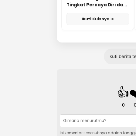
Tingkat Percaya Diri dan
Karisma
Ikuti Kuisnya ➔
Ikuti berita 
👍
❤
0
Isi komentar sepenuhnya adalah tangg