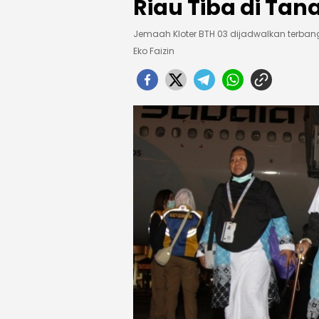
Riau Tiba di Tana
Jemaah Kloter BTH 03 dijadwalkan terba
Eko Faizin