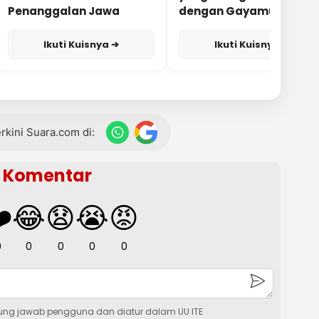
Penanggalan Jawa
dengan Gayamu?
Ikuti Kuisnya ➔
Ikuti Kuisnya ➔
terkini Suara.com di:
Komentar
️
😂
😧
😭
😡
0
0
0
0
0
ung jawab pengguna dan diatur dalam UU ITE