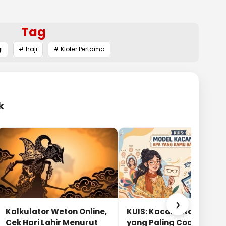
Tag
i
# haji
# Kloter Pertama
k
❯
Kalkulator Weton Online,
KUIS: Kacamata Apa
Cek Hari Lahir Menurut
yang Paling Cocok