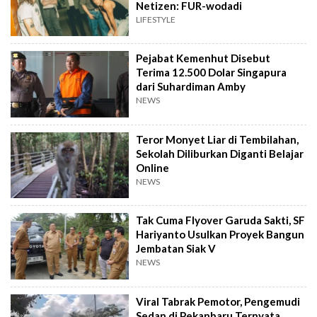
Netizen: FUR-wodadi
LIFESTYLE
Pejabat Kemenhut Disebut
Terima 12.500 Dolar Singapura
dari Suhardiman Amby
NEWS
Teror Monyet Liar di Tembilahan,
Sekolah Diliburkan Diganti Belajar
Online
NEWS
Tak Cuma Flyover Garuda Sakti, SF
Hariyanto Usulkan Proyek Bangun
Jembatan Siak V
NEWS
Viral Tabrak Pemotor, Pengemudi
Sedan di Pekanbaru Ternyata