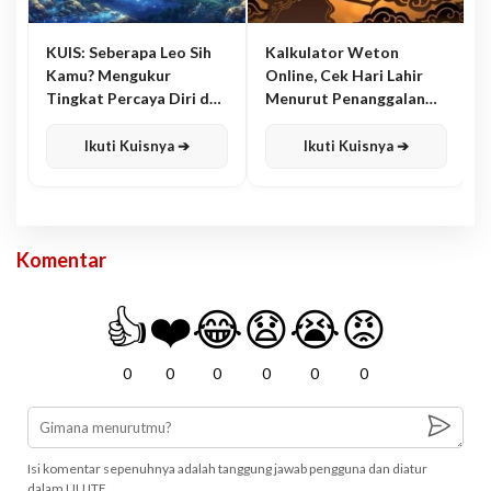
KUIS: Seberapa Leo Sih
Kalkulator Weton
Kamu? Mengukur
Online, Cek Hari Lahir
Tingkat Percaya Diri dan
Menurut Penanggalan
Karisma
Jawa
Ikuti Kuisnya ➔
Ikuti Kuisnya ➔
Komentar
👍
❤️
😂
😧
😭
😡
0
0
0
0
0
0
Isi komentar sepenuhnya adalah tanggung jawab pengguna dan diatur
dalam UU ITE