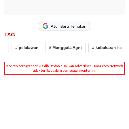
Atur, Baru Temukan
TAG
# pelalawan
# Manggala Agni
# kebakaran hutan d