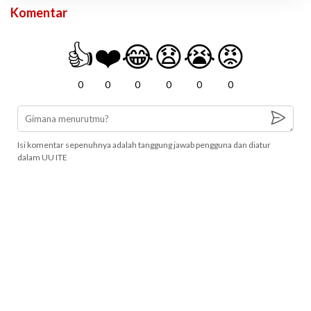
Komentar
👍
❤️
😂
😧
😭
😡
0
0
0
0
0
0
Isi komentar sepenuhnya adalah tanggung jawab pengguna dan diatur
dalam UU ITE