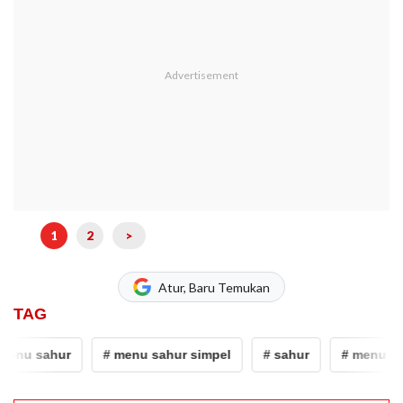
1
2
>
Atur, Baru Temukan
TAG
enu sahur
# menu sahur simpel
# sahur
# menu sah