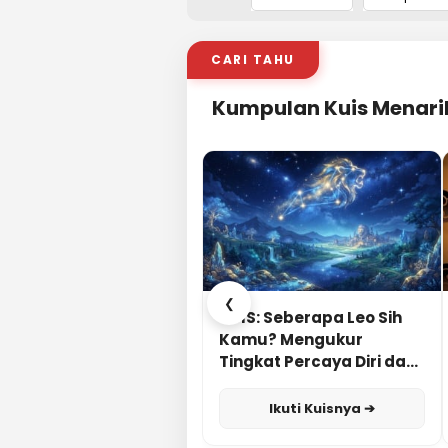
CARI TAHU
Kumpulan Kuis Menari
❮
KUIS: Seberapa Leo Sih
Kamu? Mengukur
Tingkat Percaya Diri dan
Karisma
Ikuti Kuisnya ➔