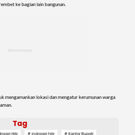
rembet ke bagian lain bangunan.
uk mengamankan lokasi dan mengatur kerumunan warga
daman.
Tag
agiri Hilir
# indragiri hilir
# Kantor Bupati