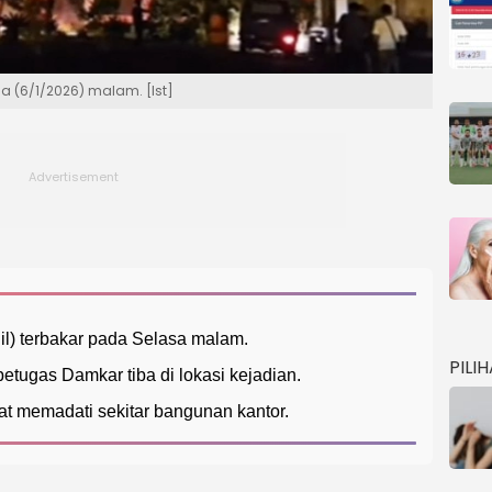
asa (6/1/2026) malam. [Ist]
nhil) terbakar pada Selasa malam.
PILI
etugas Damkar tiba di lokasi kejadian.
t memadati sekitar bangunan kantor.