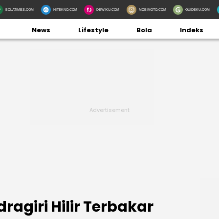
BOLATIMES.COM
HITEKNO.COM
DEWIKU.COM
MOBIMOTO.COM
GUIDEKU.COM
News
Lifestyle
Bola
Indeks
ragiri Hilir Terbakar