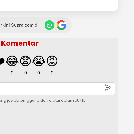
terkini Suara.com di:
Komentar
️
😂
😧
😭
😡
0
0
0
0
0
ung jawab pengguna dan diatur dalam UU ITE