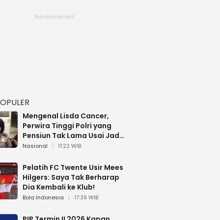
POPULER
Mengenal Lisda Cancer,
Perwira Tinggi Polri yang
Pensiun Tak Lama Usai Jadi
Brigjen
Nasional
11:22 WIB
Pelatih FC Twente Usir Mees
Hilgers: Saya Tak Berharap
Dia Kembali ke Klub!
Bola Indonesia
17:39 WIB
PIP Termin II 2026 Kapan