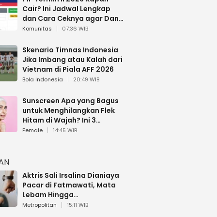
Cair? Ini Jadwal Lengkap
dan Cara Ceknya agar Dana
Tidak Hangus!
Komunitas
07:36 WIB
Skenario Timnas Indonesia
Jika Imbang atau Kalah dari
Vietnam di Piala AFF 2026
Bola Indonesia
20:49 WIB
Sunscreen Apa yang Bagus
untuk Menghilangkan Flek
Hitam di Wajah? Ini 3
Rekomendasi sesuai Review
Female
14:45 WIB
HAN
Aktris Sali Irsalina Dianiaya
Pacar di Fatmawati, Mata
Lebam Hingga
Diselamatkan Polantas
Metropolitan
15:11 WIB