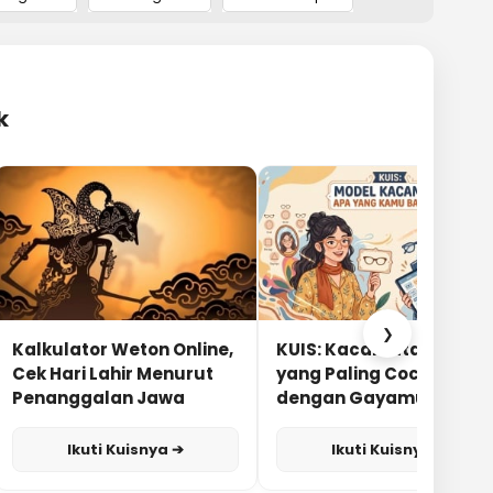
k
❯
Kalkulator Weton Online,
KUIS: Kacamata Apa
Cek Hari Lahir Menurut
yang Paling Cocok
Penanggalan Jawa
dengan Gayamu?
Ikuti Kuisnya ➔
Ikuti Kuisnya ➔