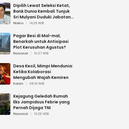
Dipilih Lewat Seleksi Ketat,
Bank Dunia Kembali Tunjuk
Sri Mulyani Duduki Jabatan
Strategis
Makro
14:29 WIB
Pagar Besi di Mal-mal,
Benarkah untuk Antisipasi
Plot Kerusuhan Agustus?
Nasional
10:37 WIB
Desa Kecil, Mimpi Mendunia:
Ketika Kolaborasi
Mengubah Wajah Kemiren
Kolom
08:19 WIB
Kejagung Geledah Rumah
Eks Jampidsus Febrie yang
Pernah Dijaga TNI
Nasional
13:26 WIB