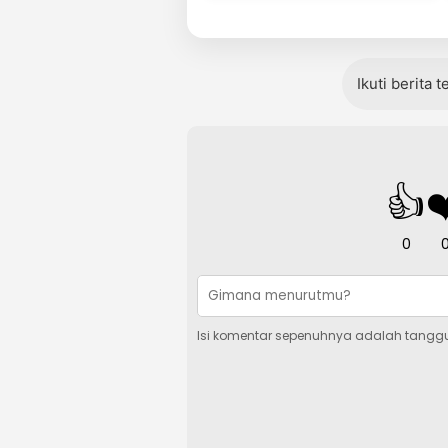
Ikuti berita 
👍
❤
0
Isi komentar sepenuhnya adalah tangg