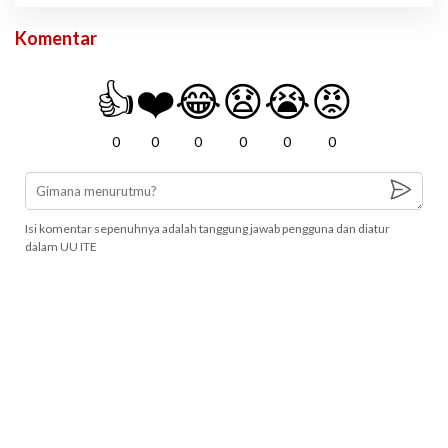
Komentar
👍
❤️
😂
😧
😭
😡
0
0
0
0
0
0
Isi komentar sepenuhnya adalah tanggung jawab pengguna dan diatur
dalam UU ITE