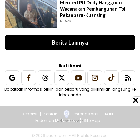
Menteri PU Dody Hanggodo
Wacanakan Pembangunan Tol
Pekanbaru-Kuansing
NEWS
Berita Lainnya
Ikuti Kami
Dapatkan informasi terkini dan terbaru yang dikirimkan langsung ke
Inbox anda
Redaksi
Kontak
Tentang Kami
Karir
Pedoman Media Siber
Site Map
© 2026 suara.com - All Rights Reserved.