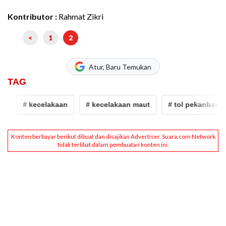
Kontributor :
Rahmat Zikri
<
1
2
Atur, Baru Temukan
TAG
# kecelakaan
# kecelakaan maut
# tol pekanbaru d