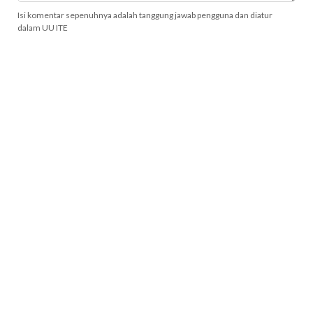
Isi komentar sepenuhnya adalah tanggung jawab pengguna dan diatur
dalam UU ITE