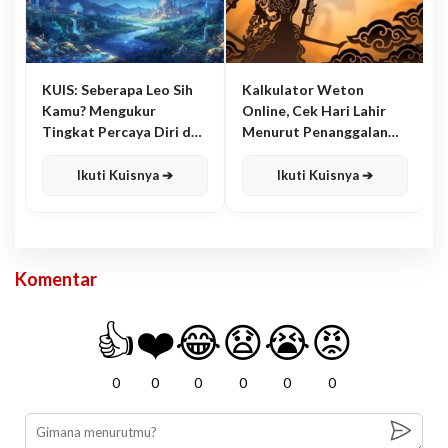
KUIS: Seberapa Leo Sih
Kalkulator Weton
Kamu? Mengukur
Online, Cek Hari Lahir
Tingkat Percaya Diri dan
Menurut Penanggalan
Karisma
Jawa
Ikuti Kuisnya ➔
Ikuti Kuisnya ➔
Komentar
👍
❤️
😂
😧
😭
😡
0
0
0
0
0
0