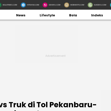
BOLATIMES.COM
HITEKNO.COM
DEWIKU.COM
MOBIMOTO.COM
GUIDEKU.COM
News
Lifestyle
Bola
Indeks
s Truk di Tol Pekanbaru-