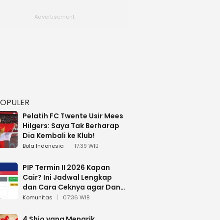
POPULER
Pelatih FC Twente Usir Mees
Hilgers: Saya Tak Berharap
Dia Kembali ke Klub!
Bola Indonesia
17:39 WIB
PIP Termin II 2026 Kapan
Cair? Ini Jadwal Lengkap
dan Cara Ceknya agar Dana
Tidak Hangus!
Komunitas
07:36 WIB
4 Shio yang Menarik