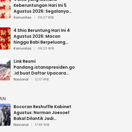
Keberuntungan Hari Ini 5
Agustus 2026: Segalanya
Berjalan Lancar
Komunitas
06:37 WIB
4 Shio Beruntung Hari Ini 4
Agustus 2026: Macan
hingga Babi Berpeluang
Dapat Kabar Baik
Komunitas
06:23 WIB
Link Resmi
Pandang.istanapresiden.go
.id buat Daftar Upacara
Bendera HUT RI di Istana
Nasional
12:13 WIB
Negara
HAN
Bocoran Reshuffle Kabinet
Agustus: Norman Joesoef
Bakal Dilantik Jadi
Wamenhan RI
Nasional
17:49 WIB