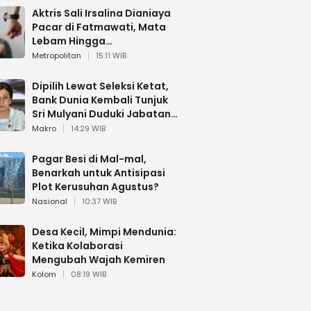
Aktris Sali Irsalina Dianiaya
Pacar di Fatmawati, Mata
Lebam Hingga
Diselamatkan Polantas
Metropolitan
15:11 WIB
Dipilih Lewat Seleksi Ketat,
Bank Dunia Kembali Tunjuk
Sri Mulyani Duduki Jabatan
Strategis
Makro
14:29 WIB
Pagar Besi di Mal-mal,
Benarkah untuk Antisipasi
Plot Kerusuhan Agustus?
Nasional
10:37 WIB
Desa Kecil, Mimpi Mendunia:
Ketika Kolaborasi
Mengubah Wajah Kemiren
Kolom
08:19 WIB