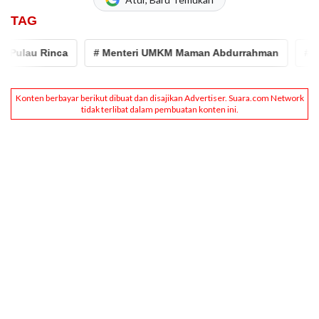
TAG
ulau Rinca
# Menteri UMKM Maman Abdurrahman
# perm