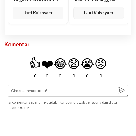
Karisma
Jawa
Ikuti Kuisnya ➔
Ikuti Kuisnya ➔
Komentar
👍
❤️
😂
😧
😭
😡
0
0
0
0
0
0
Isi komentar sepenuhnya adalah tanggung jawab pengguna dan diatur
dalam UU ITE