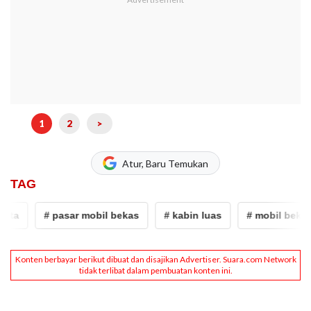
1
2
>
Atur, Baru Temukan
TAG
ta
# pasar mobil bekas
# kabin luas
# mobil bekas