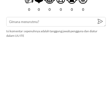
0
0
0
0
0
0
Isi komentar sepenuhnya adalah tanggung jawab pengguna dan diatur
dalam UU ITE