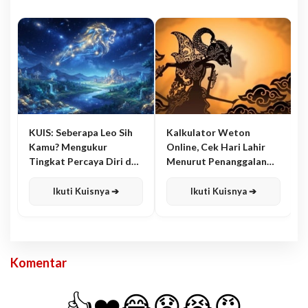
KUIS: Seberapa Leo Sih
Kalkulator Weton
Kamu? Mengukur
Online, Cek Hari Lahir
Tingkat Percaya Diri dan
Menurut Penanggalan
Karisma
Jawa
Ikuti Kuisnya ➔
Ikuti Kuisnya ➔
Komentar
👍
❤️
😂
😧
😭
😡