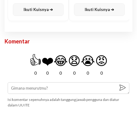
Karisma
Jawa
Ikuti Kuisnya ➔
Ikuti Kuisnya ➔
Komentar
👍
❤️
😂
😧
😭
😡
0
0
0
0
0
0
Isi komentar sepenuhnya adalah tanggung jawab pengguna dan diatur
dalam UU ITE