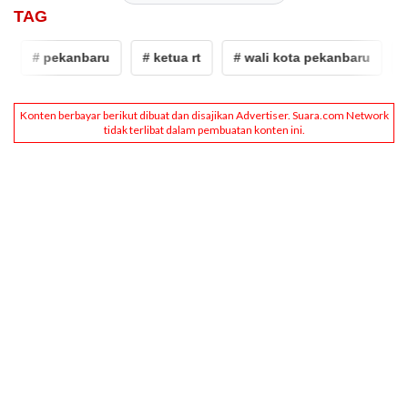
TAG
# pekanbaru
# ketua rt
# wali kota pekanbaru
# 