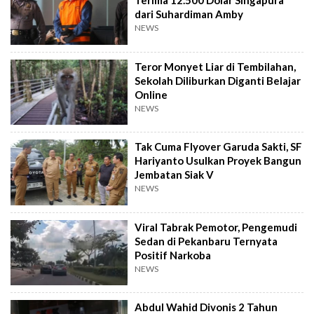
Terima 12.500 Dolar Singapura
dari Suhardiman Amby
NEWS
Teror Monyet Liar di Tembilahan,
Sekolah Diliburkan Diganti Belajar
Online
NEWS
Tak Cuma Flyover Garuda Sakti, SF
Hariyanto Usulkan Proyek Bangun
Jembatan Siak V
NEWS
Viral Tabrak Pemotor, Pengemudi
Sedan di Pekanbaru Ternyata
Positif Narkoba
NEWS
Abdul Wahid Divonis 2 Tahun