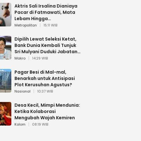
Aktris Sali Irsalina Dianiaya
Pacar di Fatmawati, Mata
Lebam Hingga
Diselamatkan Polantas
Metropolitan
15:11 WIB
Dipilih Lewat Seleksi Ketat,
Bank Dunia Kembali Tunjuk
Sri Mulyani Duduki Jabatan
Strategis
Makro
14:29 WIB
Pagar Besi di Mal-mal,
Benarkah untuk Antisipasi
Plot Kerusuhan Agustus?
Nasional
10:37 WIB
Desa Kecil, Mimpi Mendunia:
Ketika Kolaborasi
Mengubah Wajah Kemiren
Kolom
08:19 WIB