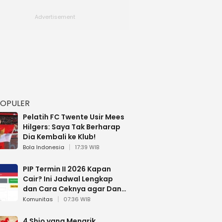
POPULER
Pelatih FC Twente Usir Mees
Hilgers: Saya Tak Berharap
Dia Kembali ke Klub!
Bola Indonesia
17:39 WIB
PIP Termin II 2026 Kapan
Cair? Ini Jadwal Lengkap
dan Cara Ceknya agar Dana
Tidak Hangus!
Komunitas
07:36 WIB
4 Shio yang Menarik