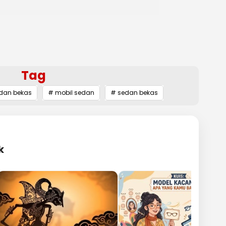
Tag
edan bekas
# mobil sedan
# sedan bekas
k