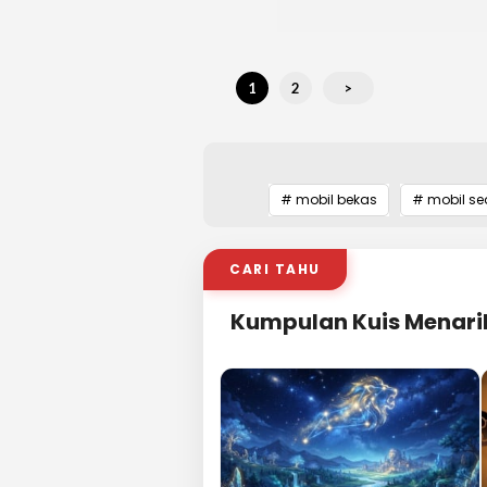
1
2
>
# mobil bekas
# mobil s
CARI TAHU
Kumpulan Kuis Menari