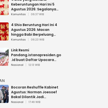
Keberuntungan Hari Ini 5
Agustus 2026: Segalanya
Berjalan Lancar
Komunitas
06:37 WIB
4 Shio Beruntung Hari Ini 4
Agustus 2026: Macan
hingga Babi Berpeluang
Dapat Kabar Baik
Komunitas
06:23 WIB
Link Resmi
Pandang.istanapresiden.go
.id buat Daftar Upacara
Bendera HUT RI di Istana
Nasional
12:13 WIB
Negara
HAN
Bocoran Reshuffle Kabinet
Agustus: Norman Joesoef
Bakal Dilantik Jadi
Wamenhan RI
Nasional
17:49 WIB