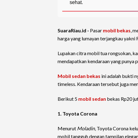
sehat.
SuaraRiau.id -
Pasar
mobil bekas
, m
harga yang lumayan terjangkau yakni 
Lupakan citra mobil tua rongsokan, kar
mendapatkan kendaraan yang punya pr
Mobil sedan bekas
ini adalah bukti 
timeless. Kendaraan tersebut juga men
Berikut 5
mobil sedan
bekas Rp20 jut
1. Toyota Corona
Menurut
Moladin
, Toyota Corona kelu
mobil tangguh dengan tampilan elegan