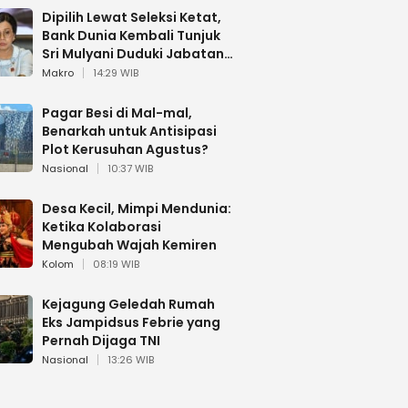
Dipilih Lewat Seleksi Ketat,
Bank Dunia Kembali Tunjuk
Sri Mulyani Duduki Jabatan
Strategis
Makro
14:29 WIB
Pagar Besi di Mal-mal,
Benarkah untuk Antisipasi
Plot Kerusuhan Agustus?
Nasional
10:37 WIB
Desa Kecil, Mimpi Mendunia:
Ketika Kolaborasi
Mengubah Wajah Kemiren
Kolom
08:19 WIB
Kejagung Geledah Rumah
Eks Jampidsus Febrie yang
Pernah Dijaga TNI
Nasional
13:26 WIB