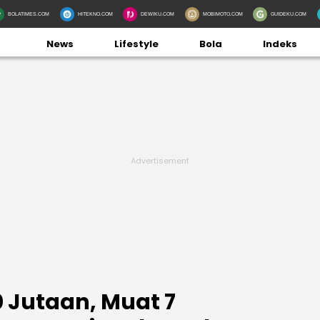
BOLATIMES.COM
HITEKNO.COM
DEWIKU.COM
MOBIMOTO.COM
GUIDEKU.COM
News
Lifestyle
Bola
Indeks
0 Jutaan, Muat 7