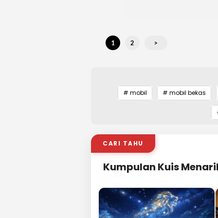
1
2
>
# mobil
# mobil bekas
CARI TAHU
Kumpulan Kuis Menari