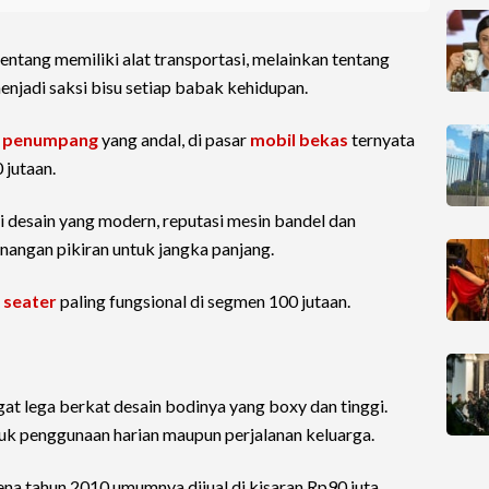
ntang memiliki alat transportasi, melainkan tentang
njadi saksi bisu setiap babak kehidupan.
7 penumpang
yang andal, di pasar
mobil bekas
ternyata
 jutaan.
i desain yang modern, reputasi mesin bandel dan
angan pikiran untuk jangka panjang.
 seater
paling fungsional di segmen 100 jutaan.
at lega berkat desain bodinya yang boxy dan tinggi.
uk penggunaan harian maupun perjalanan keluarga.
ena tahun 2010 umumnya dijual di kisaran Rp90 juta