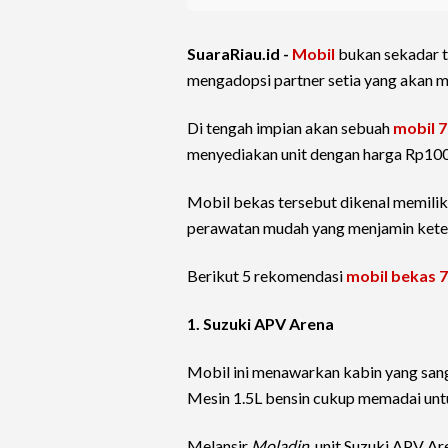
SuaraRiau.id -
Mobil
bukan sekadar te
mengadopsi partner setia yang akan me
Di tengah impian akan sebuah
mobil 
menyediakan unit dengan harga Rp100
Mobil bekas tersebut dikenal memilik
perawatan mudah yang menjamin keten
Berikut 5 rekomendasi
mobil bekas 7
1. Suzuki APV Arena
Mobil ini menawarkan kabin yang sang
Mesin 1.5L bensin cukup memadai unt
Melansir
Moladin
, unit Suzuki APV Ar