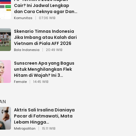
Cair? Ini Jadwal Lengkap
dan Cara Ceknya agar Dana
Tidak Hangus!
Komunitas
07:36 WIB
Skenario Timnas Indonesia
Jika Imbang atau Kalah dari
Vietnam di Piala AFF 2026
Bola Indonesia
20:49 WIB
Sunscreen Apa yang Bagus
untuk Menghilangkan Flek
Hitam di Wajah? Ini 3
Rekomendasi sesuai Review
Female
14:45 WIB
HAN
Aktris Sali Irsalina Dianiaya
Pacar di Fatmawati, Mata
Lebam Hingga
Diselamatkan Polantas
Metropolitan
15:11 WIB