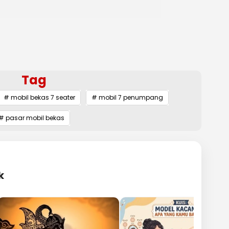
Tag
# mobil bekas 7 seater
# mobil 7 penumpang
# pasar mobil bekas
k