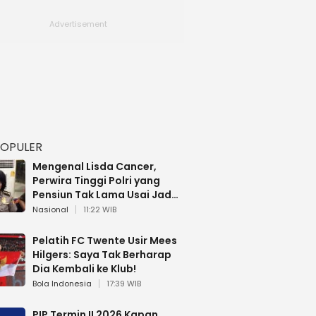
POPULER
Mengenal Lisda Cancer,
Perwira Tinggi Polri yang
Pensiun Tak Lama Usai Jadi
Brigjen
Nasional
11:22 WIB
Pelatih FC Twente Usir Mees
Hilgers: Saya Tak Berharap
Dia Kembali ke Klub!
Bola Indonesia
17:39 WIB
PIP Termin II 2026 Kapan