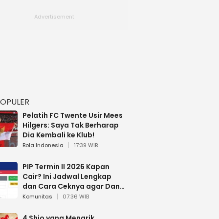
POPULER
Pelatih FC Twente Usir Mees
Hilgers: Saya Tak Berharap
Dia Kembali ke Klub!
Bola Indonesia
17:39 WIB
PIP Termin II 2026 Kapan
Cair? Ini Jadwal Lengkap
dan Cara Ceknya agar Dana
Tidak Hangus!
Komunitas
07:36 WIB
4 Shio yang Menarik