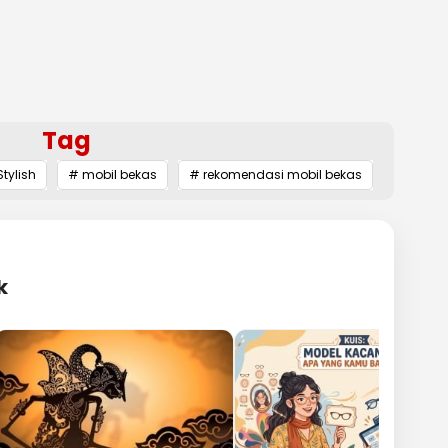
Tag
tylish
# mobil bekas
# rekomendasi mobil bekas
k