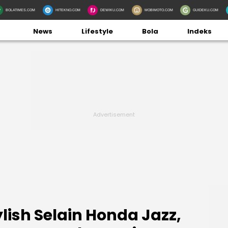
BOLATIMES.COM
HITEKNO.COM
DEWIKU.COM
MOBIMOTO.COM
GUIDEKU.COM
News
Lifestyle
Bola
Indeks
ylish Selain Honda Jazz,