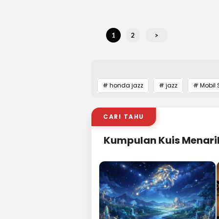
1
2
>
# honda jazz
# jazz
# Mobil S
CARI TAHU
Kumpulan Kuis Menari