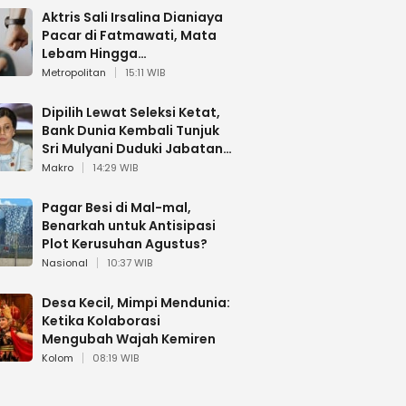
Aktris Sali Irsalina Dianiaya
Pacar di Fatmawati, Mata
Lebam Hingga
Diselamatkan Polantas
Metropolitan
15:11 WIB
Dipilih Lewat Seleksi Ketat,
Bank Dunia Kembali Tunjuk
Sri Mulyani Duduki Jabatan
Strategis
Makro
14:29 WIB
Pagar Besi di Mal-mal,
Benarkah untuk Antisipasi
Plot Kerusuhan Agustus?
Nasional
10:37 WIB
Desa Kecil, Mimpi Mendunia:
Ketika Kolaborasi
Mengubah Wajah Kemiren
Kolom
08:19 WIB