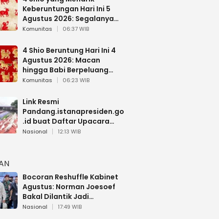
Keberuntungan Hari Ini 5
Agustus 2026: Segalanya
Berjalan Lancar
Komunitas
06:37 WIB
4 Shio Beruntung Hari Ini 4
Agustus 2026: Macan
hingga Babi Berpeluang
Dapat Kabar Baik
Komunitas
06:23 WIB
Link Resmi
Pandang.istanapresiden.go
.id buat Daftar Upacara
Bendera HUT RI di Istana
Nasional
12:13 WIB
Negara
HAN
Bocoran Reshuffle Kabinet
Agustus: Norman Joesoef
Bakal Dilantik Jadi
Wamenhan RI
Nasional
17:49 WIB