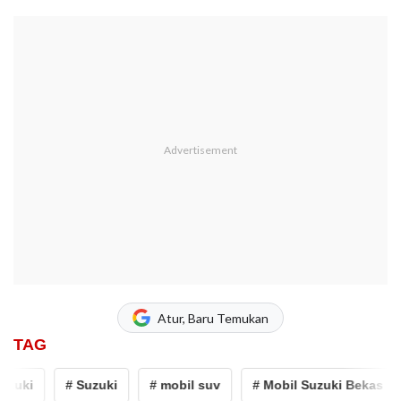
Atur, Baru Temukan
TAG
zuki
# Suzuki
# mobil suv
# Mobil Suzuki Bekas