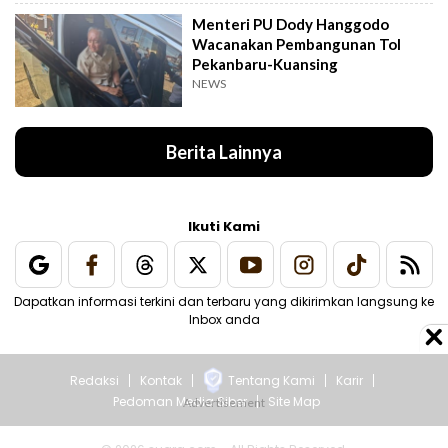
Menteri PU Dody Hanggodo
Wacanakan Pembangunan Tol
Pekanbaru-Kuansing
NEWS
Berita Lainnya
Ikuti Kami
Dapatkan informasi terkini dan terbaru yang dikirimkan langsung ke
Inbox anda
Redaksi
Kontak
Tentang Kami
Karir
Pedoman Media Siber
Site Map