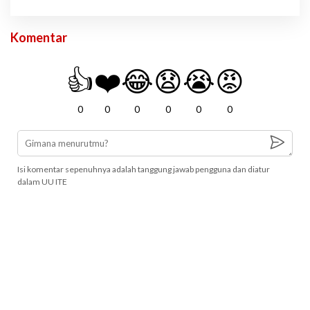
Komentar
👍
❤️
😂
😧
😭
😡
0
0
0
0
0
0
Isi komentar sepenuhnya adalah tanggung jawab pengguna dan diatur
dalam UU ITE